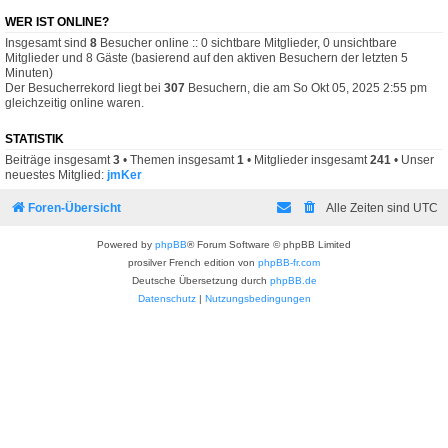
WER IST ONLINE?
Insgesamt sind
8
Besucher online :: 0 sichtbare Mitglieder, 0 unsichtbare
Mitglieder und 8 Gäste (basierend auf den aktiven Besuchern der letzten 5
Minuten)
Der Besucherrekord liegt bei
307
Besuchern, die am So Okt 05, 2025 2:55 pm
gleichzeitig online waren.
STATISTIK
Beiträge insgesamt
3
• Themen insgesamt
1
• Mitglieder insgesamt
241
• Unser
neuestes Mitglied:
jmKer
Foren-Übersicht
Alle Zeiten sind
UTC
Powered by
phpBB
® Forum Software © phpBB Limited
prosilver French edition von
phpBB-fr.com
Deutsche Übersetzung durch
phpBB.de
Datenschutz
|
Nutzungsbedingungen