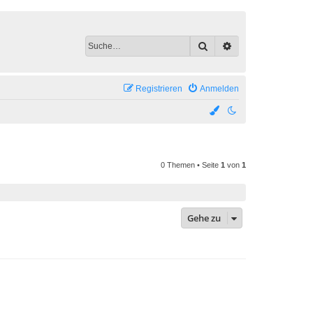
Suche
Erweiterte Suche
Registrieren
Anmelden
0 Themen • Seite
1
von
1
Gehe zu