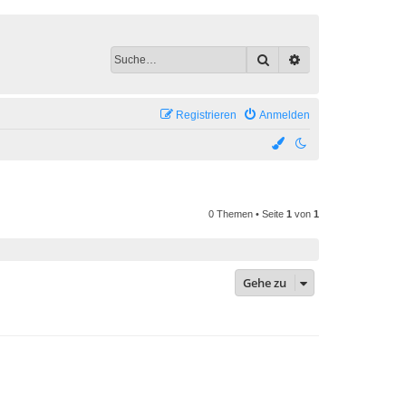
Suche
Erweiterte Suche
Registrieren
Anmelden
0 Themen • Seite
1
von
1
Gehe zu