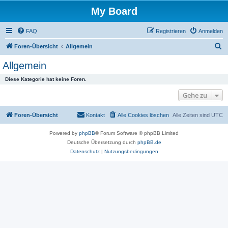
My Board
FAQ
Registrieren
Anmelden
S
Foren-Übersicht
Allgemein
u
Allgemein
c
Diese Kategorie hat keine Foren.
h
Gehe zu
e
Foren-Übersicht
Kontakt
Alle Cookies löschen
Alle Zeiten sind
UTC
Powered by
phpBB
® Forum Software © phpBB Limited
Deutsche Übersetzung durch
phpBB.de
Datenschutz
|
Nutzungsbedingungen