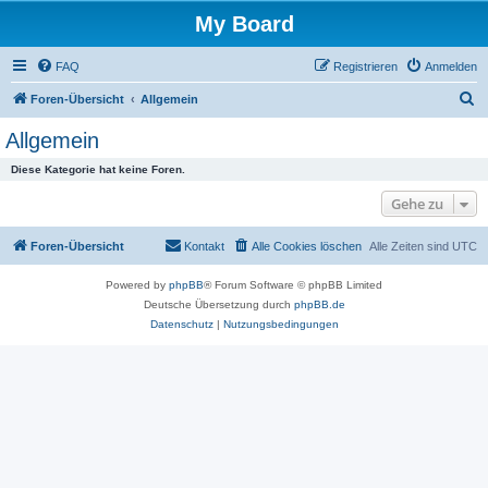
My Board
FAQ
Registrieren
Anmelden
S
Foren-Übersicht
Allgemein
u
Allgemein
c
Diese Kategorie hat keine Foren.
h
Gehe zu
e
Foren-Übersicht
Kontakt
Alle Cookies löschen
Alle Zeiten sind
UTC
Powered by
phpBB
® Forum Software © phpBB Limited
Deutsche Übersetzung durch
phpBB.de
Datenschutz
|
Nutzungsbedingungen