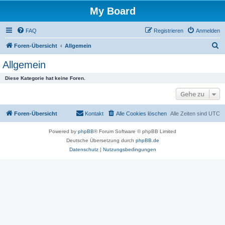
My Board
FAQ
Registrieren
Anmelden
S
Foren-Übersicht
Allgemein
u
Allgemein
c
Diese Kategorie hat keine Foren.
h
Gehe zu
e
Foren-Übersicht
Kontakt
Alle Cookies löschen
Alle Zeiten sind
UTC
Powered by
phpBB
® Forum Software © phpBB Limited
Deutsche Übersetzung durch
phpBB.de
Datenschutz
|
Nutzungsbedingungen