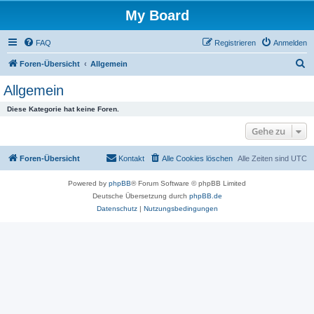
My Board
FAQ
Registrieren
Anmelden
S
Foren-Übersicht
Allgemein
u
Allgemein
c
Diese Kategorie hat keine Foren.
h
Gehe zu
e
Foren-Übersicht
Kontakt
Alle Cookies löschen
Alle Zeiten sind
UTC
Powered by
phpBB
® Forum Software © phpBB Limited
Deutsche Übersetzung durch
phpBB.de
Datenschutz
|
Nutzungsbedingungen