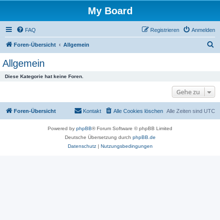
My Board
FAQ
Registrieren
Anmelden
S
Foren-Übersicht
Allgemein
u
Allgemein
c
Diese Kategorie hat keine Foren.
h
Gehe zu
e
Foren-Übersicht
Kontakt
Alle Cookies löschen
Alle Zeiten sind
UTC
Powered by
phpBB
® Forum Software © phpBB Limited
Deutsche Übersetzung durch
phpBB.de
Datenschutz
|
Nutzungsbedingungen