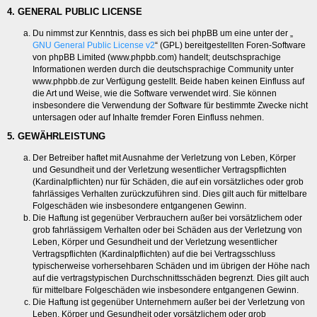
4. GENERAL PUBLIC LICENSE
Du nimmst zur Kenntnis, dass es sich bei phpBB um eine unter der „
GNU General Public License v2
“ (GPL) bereitgestellten Foren-Software
von phpBB Limited (www.phpbb.com) handelt; deutschsprachige
Informationen werden durch die deutschsprachige Community unter
www.phpbb.de zur Verfügung gestellt. Beide haben keinen Einfluss auf
die Art und Weise, wie die Software verwendet wird. Sie können
insbesondere die Verwendung der Software für bestimmte Zwecke nicht
untersagen oder auf Inhalte fremder Foren Einfluss nehmen.
5. GEWÄHRLEISTUNG
Der Betreiber haftet mit Ausnahme der Verletzung von Leben, Körper
und Gesundheit und der Verletzung wesentlicher Vertragspflichten
(Kardinalpflichten) nur für Schäden, die auf ein vorsätzliches oder grob
fahrlässiges Verhalten zurückzuführen sind. Dies gilt auch für mittelbare
Folgeschäden wie insbesondere entgangenen Gewinn.
Die Haftung ist gegenüber Verbrauchern außer bei vorsätzlichem oder
grob fahrlässigem Verhalten oder bei Schäden aus der Verletzung von
Leben, Körper und Gesundheit und der Verletzung wesentlicher
Vertragspflichten (Kardinalpflichten) auf die bei Vertragsschluss
typischerweise vorhersehbaren Schäden und im übrigen der Höhe nach
auf die vertragstypischen Durchschnittsschäden begrenzt. Dies gilt auch
für mittelbare Folgeschäden wie insbesondere entgangenen Gewinn.
Die Haftung ist gegenüber Unternehmern außer bei der Verletzung von
Leben, Körper und Gesundheit oder vorsätzlichem oder grob