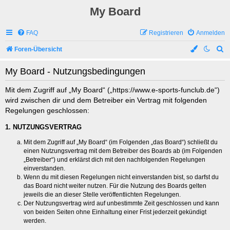
My Board
FAQ
Registrieren
Anmelden
S
Foren-Übersicht
u
My Board - Nutzungsbedingungen
c
h
Mit dem Zugriff auf „My Board“ („https://www.e-sports-funclub.de“)
wird zwischen dir und dem Betreiber ein Vertrag mit folgenden
e
Regelungen geschlossen:
1. NUTZUNGSVERTRAG
Mit dem Zugriff auf „My Board“ (im Folgenden „das Board“) schließt du
einen Nutzungsvertrag mit dem Betreiber des Boards ab (im Folgenden
„Betreiber“) und erklärst dich mit den nachfolgenden Regelungen
einverstanden.
Wenn du mit diesen Regelungen nicht einverstanden bist, so darfst du
das Board nicht weiter nutzen. Für die Nutzung des Boards gelten
jeweils die an dieser Stelle veröffentlichten Regelungen.
Der Nutzungsvertrag wird auf unbestimmte Zeit geschlossen und kann
von beiden Seiten ohne Einhaltung einer Frist jederzeit gekündigt
werden.