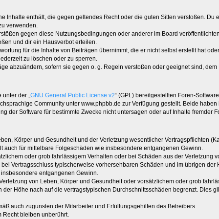
ine Inhalte enthält, die gegen geltendes Recht oder die guten Sitten verstoßen. Du 
 zu verwenden.
erstößen gegen diese Nutzungsbedingungen oder anderer im Board veröffentlichte
ßen und dir ein Hausverbot erteilen.
ortung für die Inhalte von Beiträgen übernimmt, die er nicht selbst erstellt hat od
jederzeit zu löschen oder zu sperren.
räge abzuändern, sofern sie gegen o. g. Regeln verstoßen oder geeignet sind, dem
 unter der „
GNU General Public License v2
“ (GPL) bereitgestellten Foren-Softwa
chsprachige Community unter www.phpbb.de zur Verfügung gestellt. Beide haben ke
g der Software für bestimmte Zwecke nicht untersagen oder auf Inhalte fremder F
ben, Körper und Gesundheit und der Verletzung wesentlicher Vertragspflichten (Kard
gilt auch für mittelbare Folgeschäden wie insbesondere entgangenen Gewinn.
ätzlichem oder grob fahrlässigem Verhalten oder bei Schäden aus der Verletzung 
 die bei Vertragsschluss typischerweise vorhersehbaren Schäden und im übrigen de
wie insbesondere entgangenen Gewinn.
erletzung von Leben, Körper und Gesundheit oder vorsätzlichem oder grob fahrläs
der Höhe nach auf die vertragstypischen Durchschnittsschäden begrenzt. Dies gi
mäß auch zugunsten der Mitarbeiter und Erfüllungsgehilfen des Betreibers.
 Recht bleiben unberührt.