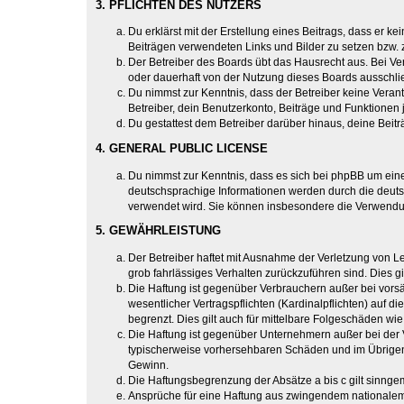
3. PFLICHTEN DES NUTZERS
Du erklärst mit der Erstellung eines Beitrags, dass er ke
Beiträgen verwendeten Links und Bilder zu setzen bzw.
Der Betreiber des Boards übt das Hausrecht aus. Bei V
oder dauerhaft von der Nutzung dieses Boards ausschlie
Du nimmst zur Kenntnis, dass der Betreiber keine Verantw
Betreiber, dein Benutzerkonto, Beiträge und Funktionen 
Du gestattest dem Betreiber darüber hinaus, deine Beit
4. GENERAL PUBLIC LICENSE
Du nimmst zur Kenntnis, dass es sich bei phpBB um eine
deutschsprachige Informationen werden durch die deuts
verwendet wird. Sie können insbesondere die Verwendun
5. GEWÄHRLEISTUNG
Der Betreiber haftet mit Ausnahme der Verletzung von Le
grob fahrlässiges Verhalten zurückzuführen sind. Dies 
Die Haftung ist gegenüber Verbrauchern außer bei vors
wesentlicher Vertragspflichten (Kardinalpflichten) auf
begrenzt. Dies gilt auch für mittelbare Folgeschäden 
Die Haftung ist gegenüber Unternehmern außer bei der V
typischerweise vorhersehbaren Schäden und im Übrigen 
Gewinn.
Die Haftungsbegrenzung der Absätze a bis c gilt sinnge
Ansprüche für eine Haftung aus zwingendem nationalem