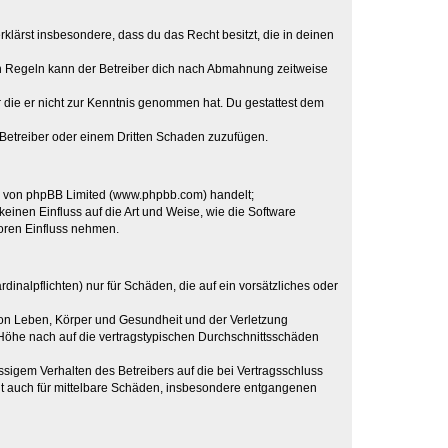
erklärst insbesondere, dass du das Recht besitzt, die in deinen
n Regeln kann der Betreiber dich nach Abmahnung zeitweise
er die er nicht zur Kenntnis genommen hat. Du gestattest dem
 Betreiber oder einem Dritten Schaden zuzufügen.
re von phpBB Limited (www.phpbb.com) handelt;
inen Einfluss auf die Art und Weise, wie die Software
oren Einfluss nehmen.
inalpflichten) nur für Schäden, die auf ein vorsätzliches oder
von Leben, Körper und Gesundheit und der Verletzung
r Höhe nach auf die vertragstypischen Durchschnittsschäden
sigem Verhalten des Betreibers auf die bei Vertragsschluss
lt auch für mittelbare Schäden, insbesondere entgangenen