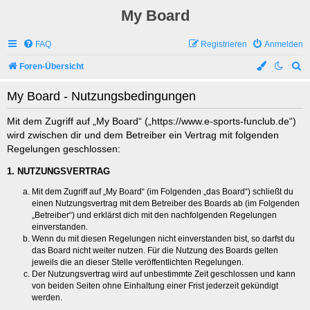
My Board
FAQ
Registrieren
Anmelden
S
Foren-Übersicht
u
My Board - Nutzungsbedingungen
c
h
Mit dem Zugriff auf „My Board“ („https://www.e-sports-funclub.de“)
wird zwischen dir und dem Betreiber ein Vertrag mit folgenden
e
Regelungen geschlossen:
1. NUTZUNGSVERTRAG
Mit dem Zugriff auf „My Board“ (im Folgenden „das Board“) schließt du
einen Nutzungsvertrag mit dem Betreiber des Boards ab (im Folgenden
„Betreiber“) und erklärst dich mit den nachfolgenden Regelungen
einverstanden.
Wenn du mit diesen Regelungen nicht einverstanden bist, so darfst du
das Board nicht weiter nutzen. Für die Nutzung des Boards gelten
jeweils die an dieser Stelle veröffentlichten Regelungen.
Der Nutzungsvertrag wird auf unbestimmte Zeit geschlossen und kann
von beiden Seiten ohne Einhaltung einer Frist jederzeit gekündigt
werden.