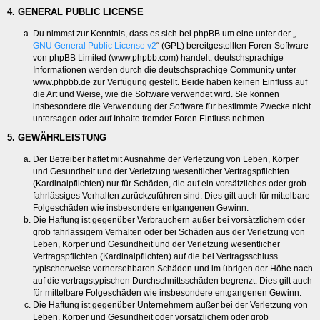
4. GENERAL PUBLIC LICENSE
Du nimmst zur Kenntnis, dass es sich bei phpBB um eine unter der „
GNU General Public License v2
“ (GPL) bereitgestellten Foren-Software
von phpBB Limited (www.phpbb.com) handelt; deutschsprachige
Informationen werden durch die deutschsprachige Community unter
www.phpbb.de zur Verfügung gestellt. Beide haben keinen Einfluss auf
die Art und Weise, wie die Software verwendet wird. Sie können
insbesondere die Verwendung der Software für bestimmte Zwecke nicht
untersagen oder auf Inhalte fremder Foren Einfluss nehmen.
5. GEWÄHRLEISTUNG
Der Betreiber haftet mit Ausnahme der Verletzung von Leben, Körper
und Gesundheit und der Verletzung wesentlicher Vertragspflichten
(Kardinalpflichten) nur für Schäden, die auf ein vorsätzliches oder grob
fahrlässiges Verhalten zurückzuführen sind. Dies gilt auch für mittelbare
Folgeschäden wie insbesondere entgangenen Gewinn.
Die Haftung ist gegenüber Verbrauchern außer bei vorsätzlichem oder
grob fahrlässigem Verhalten oder bei Schäden aus der Verletzung von
Leben, Körper und Gesundheit und der Verletzung wesentlicher
Vertragspflichten (Kardinalpflichten) auf die bei Vertragsschluss
typischerweise vorhersehbaren Schäden und im übrigen der Höhe nach
auf die vertragstypischen Durchschnittsschäden begrenzt. Dies gilt auch
für mittelbare Folgeschäden wie insbesondere entgangenen Gewinn.
Die Haftung ist gegenüber Unternehmern außer bei der Verletzung von
Leben, Körper und Gesundheit oder vorsätzlichem oder grob