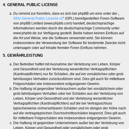
4. GENERAL PUBLIC LICENSE
Du nimmst zur Kenntnis, dass es sich bei phpBB um eine unter der „
GNU General Public License v2
“ (GPL) bereitgestellten Foren-Software
von phpBB Limited (www.phpbb.com) handelt; deutschsprachige
Informationen werden durch die deutschsprachige Community unter
www.phpbb.de zur Verfügung gestellt. Beide haben keinen Einfluss auf
die Art und Weise, wie die Software verwendet wird. Sie können
insbesondere die Verwendung der Software für bestimmte Zwecke nicht
untersagen oder auf Inhalte fremder Foren Einfluss nehmen.
5. GEWÄHRLEISTUNG
Der Betreiber haftet mit Ausnahme der Verletzung von Leben, Körper
und Gesundheit und der Verletzung wesentlicher Vertragspflichten
(Kardinalpflichten) nur für Schäden, die auf ein vorsätzliches oder grob
fahrlässiges Verhalten zurückzuführen sind. Dies gilt auch für mittelbare
Folgeschäden wie insbesondere entgangenen Gewinn.
Die Haftung ist gegenüber Verbrauchern außer bei vorsätzlichem oder
grob fahrlässigem Verhalten oder bei Schäden aus der Verletzung von
Leben, Körper und Gesundheit und der Verletzung wesentlicher
Vertragspflichten (Kardinalpflichten) auf die bei Vertragsschluss
typischerweise vorhersehbaren Schäden und im übrigen der Höhe nach
auf die vertragstypischen Durchschnittsschäden begrenzt. Dies gilt auch
für mittelbare Folgeschäden wie insbesondere entgangenen Gewinn.
Die Haftung ist gegenüber Unternehmern außer bei der Verletzung von
Leben, Körper und Gesundheit oder vorsätzlichem oder grob