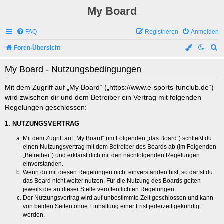
My Board
FAQ
Registrieren
Anmelden
S
Foren-Übersicht
u
My Board - Nutzungsbedingungen
c
h
Mit dem Zugriff auf „My Board“ („https://www.e-sports-funclub.de“)
wird zwischen dir und dem Betreiber ein Vertrag mit folgenden
e
Regelungen geschlossen:
1. NUTZUNGSVERTRAG
Mit dem Zugriff auf „My Board“ (im Folgenden „das Board“) schließt du
einen Nutzungsvertrag mit dem Betreiber des Boards ab (im Folgenden
„Betreiber“) und erklärst dich mit den nachfolgenden Regelungen
einverstanden.
Wenn du mit diesen Regelungen nicht einverstanden bist, so darfst du
das Board nicht weiter nutzen. Für die Nutzung des Boards gelten
jeweils die an dieser Stelle veröffentlichten Regelungen.
Der Nutzungsvertrag wird auf unbestimmte Zeit geschlossen und kann
von beiden Seiten ohne Einhaltung einer Frist jederzeit gekündigt
werden.