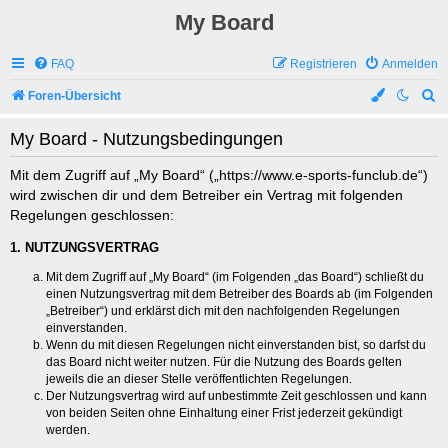
My Board
FAQ
Registrieren
Anmelden
S
Foren-Übersicht
u
My Board - Nutzungsbedingungen
c
h
Mit dem Zugriff auf „My Board“ („https://www.e-sports-funclub.de“)
wird zwischen dir und dem Betreiber ein Vertrag mit folgenden
e
Regelungen geschlossen:
1. NUTZUNGSVERTRAG
Mit dem Zugriff auf „My Board“ (im Folgenden „das Board“) schließt du
einen Nutzungsvertrag mit dem Betreiber des Boards ab (im Folgenden
„Betreiber“) und erklärst dich mit den nachfolgenden Regelungen
einverstanden.
Wenn du mit diesen Regelungen nicht einverstanden bist, so darfst du
das Board nicht weiter nutzen. Für die Nutzung des Boards gelten
jeweils die an dieser Stelle veröffentlichten Regelungen.
Der Nutzungsvertrag wird auf unbestimmte Zeit geschlossen und kann
von beiden Seiten ohne Einhaltung einer Frist jederzeit gekündigt
werden.