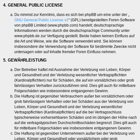
4. GENERAL PUBLIC LICENSE
Du nimmst zur Kenntnis, dass es sich bei phpBB um eine unter der „
GNU General Public License v2
“ (GPL) bereitgestellten Foren-Software
von phpBB Limited (www.phpbb.com) handelt; deutschsprachige
Informationen werden durch die deutschsprachige Community unter
www.phpbb.de zur Verfügung gestellt. Beide haben keinen Einfluss auf
die Art und Weise, wie die Software verwendet wird. Sie können
insbesondere die Verwendung der Software für bestimmte Zwecke nicht
untersagen oder auf Inhalte fremder Foren Einfluss nehmen.
5. GEWÄHRLEISTUNG
Der Betreiber haftet mit Ausnahme der Verletzung von Leben, Körper
und Gesundheit und der Verletzung wesentlicher Vertragspflichten
(Kardinalpflichten) nur für Schäden, die auf ein vorsätzliches oder grob
fahrlässiges Verhalten zurückzuführen sind. Dies gilt auch für mittelbare
Folgeschäden wie insbesondere entgangenen Gewinn.
Die Haftung ist gegenüber Verbrauchern außer bei vorsätzlichem oder
grob fahrlässigem Verhalten oder bei Schäden aus der Verletzung von
Leben, Körper und Gesundheit und der Verletzung wesentlicher
Vertragspflichten (Kardinalpflichten) auf die bei Vertragsschluss
typischerweise vorhersehbaren Schäden und im übrigen der Höhe nach
auf die vertragstypischen Durchschnittsschäden begrenzt. Dies gilt auch
für mittelbare Folgeschäden wie insbesondere entgangenen Gewinn.
Die Haftung ist gegenüber Unternehmern außer bei der Verletzung von
Leben, Körper und Gesundheit oder vorsätzlichem oder grob