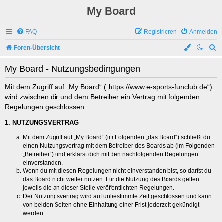
My Board
FAQ
Registrieren
Anmelden
S
Foren-Übersicht
u
My Board - Nutzungsbedingungen
c
h
Mit dem Zugriff auf „My Board“ („https://www.e-sports-funclub.de“)
wird zwischen dir und dem Betreiber ein Vertrag mit folgenden
e
Regelungen geschlossen:
1. NUTZUNGSVERTRAG
Mit dem Zugriff auf „My Board“ (im Folgenden „das Board“) schließt du
einen Nutzungsvertrag mit dem Betreiber des Boards ab (im Folgenden
„Betreiber“) und erklärst dich mit den nachfolgenden Regelungen
einverstanden.
Wenn du mit diesen Regelungen nicht einverstanden bist, so darfst du
das Board nicht weiter nutzen. Für die Nutzung des Boards gelten
jeweils die an dieser Stelle veröffentlichten Regelungen.
Der Nutzungsvertrag wird auf unbestimmte Zeit geschlossen und kann
von beiden Seiten ohne Einhaltung einer Frist jederzeit gekündigt
werden.