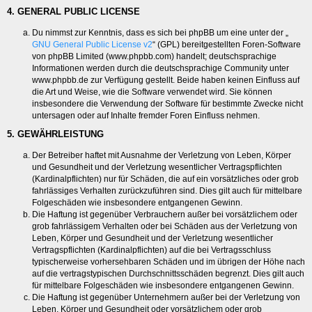
4. GENERAL PUBLIC LICENSE
Du nimmst zur Kenntnis, dass es sich bei phpBB um eine unter der „
GNU General Public License v2
“ (GPL) bereitgestellten Foren-Software
von phpBB Limited (www.phpbb.com) handelt; deutschsprachige
Informationen werden durch die deutschsprachige Community unter
www.phpbb.de zur Verfügung gestellt. Beide haben keinen Einfluss auf
die Art und Weise, wie die Software verwendet wird. Sie können
insbesondere die Verwendung der Software für bestimmte Zwecke nicht
untersagen oder auf Inhalte fremder Foren Einfluss nehmen.
5. GEWÄHRLEISTUNG
Der Betreiber haftet mit Ausnahme der Verletzung von Leben, Körper
und Gesundheit und der Verletzung wesentlicher Vertragspflichten
(Kardinalpflichten) nur für Schäden, die auf ein vorsätzliches oder grob
fahrlässiges Verhalten zurückzuführen sind. Dies gilt auch für mittelbare
Folgeschäden wie insbesondere entgangenen Gewinn.
Die Haftung ist gegenüber Verbrauchern außer bei vorsätzlichem oder
grob fahrlässigem Verhalten oder bei Schäden aus der Verletzung von
Leben, Körper und Gesundheit und der Verletzung wesentlicher
Vertragspflichten (Kardinalpflichten) auf die bei Vertragsschluss
typischerweise vorhersehbaren Schäden und im übrigen der Höhe nach
auf die vertragstypischen Durchschnittsschäden begrenzt. Dies gilt auch
für mittelbare Folgeschäden wie insbesondere entgangenen Gewinn.
Die Haftung ist gegenüber Unternehmern außer bei der Verletzung von
Leben, Körper und Gesundheit oder vorsätzlichem oder grob