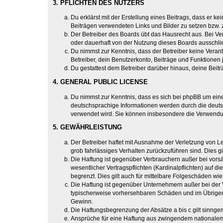
3. PFLICHTEN DES NUTZERS
Du erklärst mit der Erstellung eines Beitrags, dass er ke
Beiträgen verwendeten Links und Bilder zu setzen bzw.
Der Betreiber des Boards übt das Hausrecht aus. Bei V
oder dauerhaft von der Nutzung dieses Boards ausschlie
Du nimmst zur Kenntnis, dass der Betreiber keine Verantw
Betreiber, dein Benutzerkonto, Beiträge und Funktionen 
Du gestattest dem Betreiber darüber hinaus, deine Beit
4. GENERAL PUBLIC LICENSE
Du nimmst zur Kenntnis, dass es sich bei phpBB um eine
deutschsprachige Informationen werden durch die deuts
verwendet wird. Sie können insbesondere die Verwendun
5. GEWÄHRLEISTUNG
Der Betreiber haftet mit Ausnahme der Verletzung von Le
grob fahrlässiges Verhalten zurückzuführen sind. Dies 
Die Haftung ist gegenüber Verbrauchern außer bei vors
wesentlicher Vertragspflichten (Kardinalpflichten) auf
begrenzt. Dies gilt auch für mittelbare Folgeschäden 
Die Haftung ist gegenüber Unternehmern außer bei der V
typischerweise vorhersehbaren Schäden und im Übrigen 
Gewinn.
Die Haftungsbegrenzung der Absätze a bis c gilt sinnge
Ansprüche für eine Haftung aus zwingendem nationalem