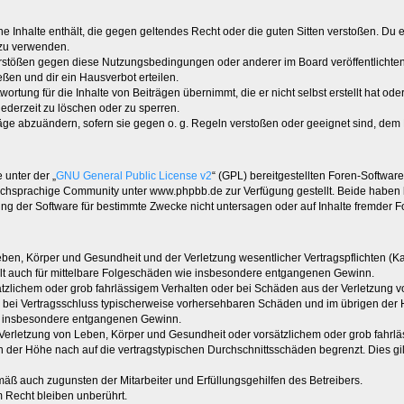
ine Inhalte enthält, die gegen geltendes Recht oder die guten Sitten verstoßen. Du 
 zu verwenden.
erstößen gegen diese Nutzungsbedingungen oder anderer im Board veröffentlichte
ßen und dir ein Hausverbot erteilen.
ortung für die Inhalte von Beiträgen übernimmt, die er nicht selbst erstellt hat od
jederzeit zu löschen oder zu sperren.
räge abzuändern, sofern sie gegen o. g. Regeln verstoßen oder geeignet sind, dem
 unter der „
GNU General Public License v2
“ (GPL) bereitgestellten Foren-Softwa
chsprachige Community unter www.phpbb.de zur Verfügung gestellt. Beide haben ke
g der Software für bestimmte Zwecke nicht untersagen oder auf Inhalte fremder F
ben, Körper und Gesundheit und der Verletzung wesentlicher Vertragspflichten (Kard
gilt auch für mittelbare Folgeschäden wie insbesondere entgangenen Gewinn.
ätzlichem oder grob fahrlässigem Verhalten oder bei Schäden aus der Verletzung 
 die bei Vertragsschluss typischerweise vorhersehbaren Schäden und im übrigen de
wie insbesondere entgangenen Gewinn.
erletzung von Leben, Körper und Gesundheit oder vorsätzlichem oder grob fahrläs
der Höhe nach auf die vertragstypischen Durchschnittsschäden begrenzt. Dies gi
mäß auch zugunsten der Mitarbeiter und Erfüllungsgehilfen des Betreibers.
 Recht bleiben unberührt.