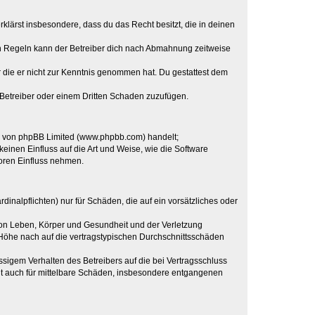
erklärst insbesondere, dass du das Recht besitzt, die in deinen
n Regeln kann der Betreiber dich nach Abmahnung zeitweise
er die er nicht zur Kenntnis genommen hat. Du gestattest dem
 Betreiber oder einem Dritten Schaden zuzufügen.
re von phpBB Limited (www.phpbb.com) handelt;
inen Einfluss auf die Art und Weise, wie die Software
oren Einfluss nehmen.
inalpflichten) nur für Schäden, die auf ein vorsätzliches oder
von Leben, Körper und Gesundheit und der Verletzung
r Höhe nach auf die vertragstypischen Durchschnittsschäden
sigem Verhalten des Betreibers auf die bei Vertragsschluss
lt auch für mittelbare Schäden, insbesondere entgangenen