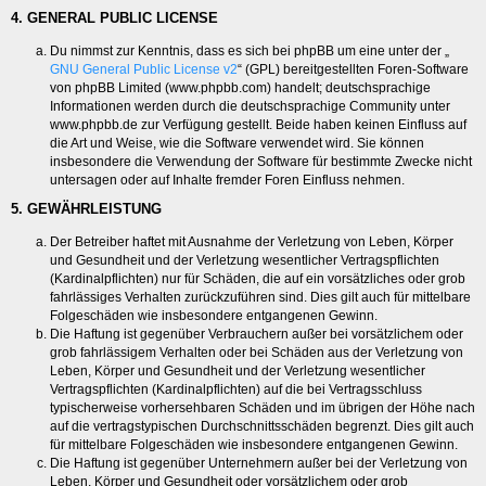
4. GENERAL PUBLIC LICENSE
Du nimmst zur Kenntnis, dass es sich bei phpBB um eine unter der „
GNU General Public License v2
“ (GPL) bereitgestellten Foren-Software
von phpBB Limited (www.phpbb.com) handelt; deutschsprachige
Informationen werden durch die deutschsprachige Community unter
www.phpbb.de zur Verfügung gestellt. Beide haben keinen Einfluss auf
die Art und Weise, wie die Software verwendet wird. Sie können
insbesondere die Verwendung der Software für bestimmte Zwecke nicht
untersagen oder auf Inhalte fremder Foren Einfluss nehmen.
5. GEWÄHRLEISTUNG
Der Betreiber haftet mit Ausnahme der Verletzung von Leben, Körper
und Gesundheit und der Verletzung wesentlicher Vertragspflichten
(Kardinalpflichten) nur für Schäden, die auf ein vorsätzliches oder grob
fahrlässiges Verhalten zurückzuführen sind. Dies gilt auch für mittelbare
Folgeschäden wie insbesondere entgangenen Gewinn.
Die Haftung ist gegenüber Verbrauchern außer bei vorsätzlichem oder
grob fahrlässigem Verhalten oder bei Schäden aus der Verletzung von
Leben, Körper und Gesundheit und der Verletzung wesentlicher
Vertragspflichten (Kardinalpflichten) auf die bei Vertragsschluss
typischerweise vorhersehbaren Schäden und im übrigen der Höhe nach
auf die vertragstypischen Durchschnittsschäden begrenzt. Dies gilt auch
für mittelbare Folgeschäden wie insbesondere entgangenen Gewinn.
Die Haftung ist gegenüber Unternehmern außer bei der Verletzung von
Leben, Körper und Gesundheit oder vorsätzlichem oder grob