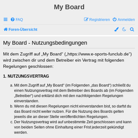
My Board
FAQ
Registrieren
Anmelden
S
Foren-Übersicht
u
My Board - Nutzungsbedingungen
c
h
Mit dem Zugriff auf „My Board“ („https://www.e-sports-funclub.de“)
wird zwischen dir und dem Betreiber ein Vertrag mit folgenden
e
Regelungen geschlossen:
1. NUTZUNGSVERTRAG
Mit dem Zugriff auf „My Board“ (im Folgenden „das Board“) schließt du
einen Nutzungsvertrag mit dem Betreiber des Boards ab (im Folgenden
„Betreiber“) und erklärst dich mit den nachfolgenden Regelungen
einverstanden.
Wenn du mit diesen Regelungen nicht einverstanden bist, so darfst du
das Board nicht weiter nutzen. Für die Nutzung des Boards gelten
jeweils die an dieser Stelle veröffentlichten Regelungen.
Der Nutzungsvertrag wird auf unbestimmte Zeit geschlossen und kann
von beiden Seiten ohne Einhaltung einer Frist jederzeit gekündigt
werden.