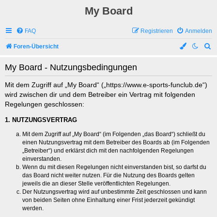
My Board
FAQ
Registrieren
Anmelden
S
Foren-Übersicht
u
My Board - Nutzungsbedingungen
c
h
Mit dem Zugriff auf „My Board“ („https://www.e-sports-funclub.de“)
wird zwischen dir und dem Betreiber ein Vertrag mit folgenden
e
Regelungen geschlossen:
1. NUTZUNGSVERTRAG
Mit dem Zugriff auf „My Board“ (im Folgenden „das Board“) schließt du
einen Nutzungsvertrag mit dem Betreiber des Boards ab (im Folgenden
„Betreiber“) und erklärst dich mit den nachfolgenden Regelungen
einverstanden.
Wenn du mit diesen Regelungen nicht einverstanden bist, so darfst du
das Board nicht weiter nutzen. Für die Nutzung des Boards gelten
jeweils die an dieser Stelle veröffentlichten Regelungen.
Der Nutzungsvertrag wird auf unbestimmte Zeit geschlossen und kann
von beiden Seiten ohne Einhaltung einer Frist jederzeit gekündigt
werden.