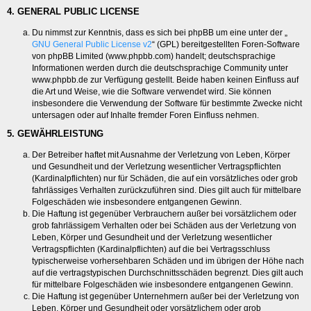
4. GENERAL PUBLIC LICENSE
Du nimmst zur Kenntnis, dass es sich bei phpBB um eine unter der „
GNU General Public License v2
“ (GPL) bereitgestellten Foren-Software
von phpBB Limited (www.phpbb.com) handelt; deutschsprachige
Informationen werden durch die deutschsprachige Community unter
www.phpbb.de zur Verfügung gestellt. Beide haben keinen Einfluss auf
die Art und Weise, wie die Software verwendet wird. Sie können
insbesondere die Verwendung der Software für bestimmte Zwecke nicht
untersagen oder auf Inhalte fremder Foren Einfluss nehmen.
5. GEWÄHRLEISTUNG
Der Betreiber haftet mit Ausnahme der Verletzung von Leben, Körper
und Gesundheit und der Verletzung wesentlicher Vertragspflichten
(Kardinalpflichten) nur für Schäden, die auf ein vorsätzliches oder grob
fahrlässiges Verhalten zurückzuführen sind. Dies gilt auch für mittelbare
Folgeschäden wie insbesondere entgangenen Gewinn.
Die Haftung ist gegenüber Verbrauchern außer bei vorsätzlichem oder
grob fahrlässigem Verhalten oder bei Schäden aus der Verletzung von
Leben, Körper und Gesundheit und der Verletzung wesentlicher
Vertragspflichten (Kardinalpflichten) auf die bei Vertragsschluss
typischerweise vorhersehbaren Schäden und im übrigen der Höhe nach
auf die vertragstypischen Durchschnittsschäden begrenzt. Dies gilt auch
für mittelbare Folgeschäden wie insbesondere entgangenen Gewinn.
Die Haftung ist gegenüber Unternehmern außer bei der Verletzung von
Leben, Körper und Gesundheit oder vorsätzlichem oder grob