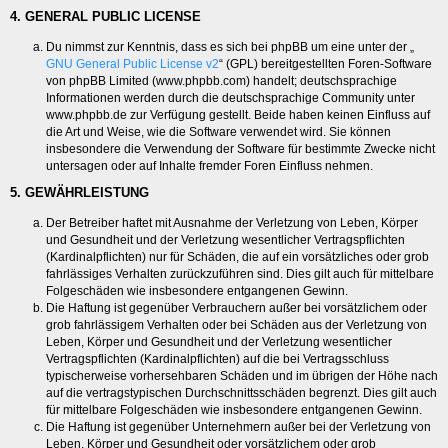
4. GENERAL PUBLIC LICENSE
Du nimmst zur Kenntnis, dass es sich bei phpBB um eine unter der „
GNU General Public License v2
“ (GPL) bereitgestellten Foren-Software
von phpBB Limited (www.phpbb.com) handelt; deutschsprachige
Informationen werden durch die deutschsprachige Community unter
www.phpbb.de zur Verfügung gestellt. Beide haben keinen Einfluss auf
die Art und Weise, wie die Software verwendet wird. Sie können
insbesondere die Verwendung der Software für bestimmte Zwecke nicht
untersagen oder auf Inhalte fremder Foren Einfluss nehmen.
5. GEWÄHRLEISTUNG
Der Betreiber haftet mit Ausnahme der Verletzung von Leben, Körper
und Gesundheit und der Verletzung wesentlicher Vertragspflichten
(Kardinalpflichten) nur für Schäden, die auf ein vorsätzliches oder grob
fahrlässiges Verhalten zurückzuführen sind. Dies gilt auch für mittelbare
Folgeschäden wie insbesondere entgangenen Gewinn.
Die Haftung ist gegenüber Verbrauchern außer bei vorsätzlichem oder
grob fahrlässigem Verhalten oder bei Schäden aus der Verletzung von
Leben, Körper und Gesundheit und der Verletzung wesentlicher
Vertragspflichten (Kardinalpflichten) auf die bei Vertragsschluss
typischerweise vorhersehbaren Schäden und im übrigen der Höhe nach
auf die vertragstypischen Durchschnittsschäden begrenzt. Dies gilt auch
für mittelbare Folgeschäden wie insbesondere entgangenen Gewinn.
Die Haftung ist gegenüber Unternehmern außer bei der Verletzung von
Leben, Körper und Gesundheit oder vorsätzlichem oder grob