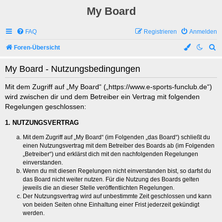
My Board
FAQ
Registrieren
Anmelden
S
Foren-Übersicht
u
My Board - Nutzungsbedingungen
c
h
Mit dem Zugriff auf „My Board“ („https://www.e-sports-funclub.de“)
wird zwischen dir und dem Betreiber ein Vertrag mit folgenden
e
Regelungen geschlossen:
1. NUTZUNGSVERTRAG
Mit dem Zugriff auf „My Board“ (im Folgenden „das Board“) schließt du
einen Nutzungsvertrag mit dem Betreiber des Boards ab (im Folgenden
„Betreiber“) und erklärst dich mit den nachfolgenden Regelungen
einverstanden.
Wenn du mit diesen Regelungen nicht einverstanden bist, so darfst du
das Board nicht weiter nutzen. Für die Nutzung des Boards gelten
jeweils die an dieser Stelle veröffentlichten Regelungen.
Der Nutzungsvertrag wird auf unbestimmte Zeit geschlossen und kann
von beiden Seiten ohne Einhaltung einer Frist jederzeit gekündigt
werden.