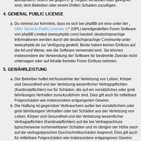
abzuändern, sofern sie gegen o. g. Regeln verstoßen oder geeignet
sind, dem Betreiber oder einem Dritten Schaden zuzufügen.
4. GENERAL PUBLIC LICENSE
Du nimmst zur Kenntnis, dass es sich bei phpBB um eine unter der „
GNU General Public License v2
“ (GPL) bereitgestellten Foren-Software
von phpBB Limited (www.phpbb.com) handelt; deutschsprachige
Informationen werden durch die deutschsprachige Community unter
www.phpbb.de zur Verfügung gestellt. Beide haben keinen Einfluss auf
die Art und Weise, wie die Software verwendet wird. Sie können
insbesondere die Verwendung der Software für bestimmte Zwecke nicht
untersagen oder auf Inhalte fremder Foren Einfluss nehmen.
5. GEWÄHRLEISTUNG
Der Betreiber haftet mit Ausnahme der Verletzung von Leben, Körper
und Gesundheit und der Verletzung wesentlicher Vertragspflichten
(Kardinalpflichten) nur für Schäden, die auf ein vorsätzliches oder grob
fahrlässiges Verhalten zurückzuführen sind. Dies gilt auch für mittelbare
Folgeschäden wie insbesondere entgangenen Gewinn.
Die Haftung ist gegenüber Verbrauchern außer bei vorsätzlichem oder
grob fahrlässigem Verhalten oder bei Schäden aus der Verletzung von
Leben, Körper und Gesundheit und der Verletzung wesentlicher
Vertragspflichten (Kardinalpflichten) auf die bei Vertragsschluss
typischerweise vorhersehbaren Schäden und im übrigen der Höhe nach
auf die vertragstypischen Durchschnittsschäden begrenzt. Dies gilt auch
für mittelbare Folgeschäden wie insbesondere entgangenen Gewinn.