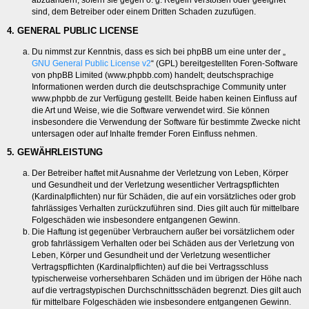
abzuändern, sofern sie gegen o. g. Regeln verstoßen oder geeignet
sind, dem Betreiber oder einem Dritten Schaden zuzufügen.
4. GENERAL PUBLIC LICENSE
Du nimmst zur Kenntnis, dass es sich bei phpBB um eine unter der „
GNU General Public License v2
“ (GPL) bereitgestellten Foren-Software
von phpBB Limited (www.phpbb.com) handelt; deutschsprachige
Informationen werden durch die deutschsprachige Community unter
www.phpbb.de zur Verfügung gestellt. Beide haben keinen Einfluss auf
die Art und Weise, wie die Software verwendet wird. Sie können
insbesondere die Verwendung der Software für bestimmte Zwecke nicht
untersagen oder auf Inhalte fremder Foren Einfluss nehmen.
5. GEWÄHRLEISTUNG
Der Betreiber haftet mit Ausnahme der Verletzung von Leben, Körper
und Gesundheit und der Verletzung wesentlicher Vertragspflichten
(Kardinalpflichten) nur für Schäden, die auf ein vorsätzliches oder grob
fahrlässiges Verhalten zurückzuführen sind. Dies gilt auch für mittelbare
Folgeschäden wie insbesondere entgangenen Gewinn.
Die Haftung ist gegenüber Verbrauchern außer bei vorsätzlichem oder
grob fahrlässigem Verhalten oder bei Schäden aus der Verletzung von
Leben, Körper und Gesundheit und der Verletzung wesentlicher
Vertragspflichten (Kardinalpflichten) auf die bei Vertragsschluss
typischerweise vorhersehbaren Schäden und im übrigen der Höhe nach
auf die vertragstypischen Durchschnittsschäden begrenzt. Dies gilt auch
für mittelbare Folgeschäden wie insbesondere entgangenen Gewinn.