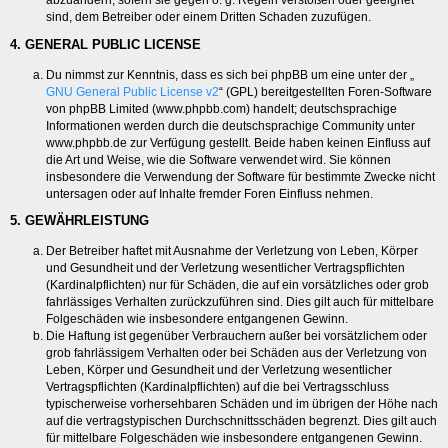
abzuändern, sofern sie gegen o. g. Regeln verstoßen oder geeignet
sind, dem Betreiber oder einem Dritten Schaden zuzufügen.
4. GENERAL PUBLIC LICENSE
Du nimmst zur Kenntnis, dass es sich bei phpBB um eine unter der „
GNU General Public License v2
“ (GPL) bereitgestellten Foren-Software
von phpBB Limited (www.phpbb.com) handelt; deutschsprachige
Informationen werden durch die deutschsprachige Community unter
www.phpbb.de zur Verfügung gestellt. Beide haben keinen Einfluss auf
die Art und Weise, wie die Software verwendet wird. Sie können
insbesondere die Verwendung der Software für bestimmte Zwecke nicht
untersagen oder auf Inhalte fremder Foren Einfluss nehmen.
5. GEWÄHRLEISTUNG
Der Betreiber haftet mit Ausnahme der Verletzung von Leben, Körper
und Gesundheit und der Verletzung wesentlicher Vertragspflichten
(Kardinalpflichten) nur für Schäden, die auf ein vorsätzliches oder grob
fahrlässiges Verhalten zurückzuführen sind. Dies gilt auch für mittelbare
Folgeschäden wie insbesondere entgangenen Gewinn.
Die Haftung ist gegenüber Verbrauchern außer bei vorsätzlichem oder
grob fahrlässigem Verhalten oder bei Schäden aus der Verletzung von
Leben, Körper und Gesundheit und der Verletzung wesentlicher
Vertragspflichten (Kardinalpflichten) auf die bei Vertragsschluss
typischerweise vorhersehbaren Schäden und im übrigen der Höhe nach
auf die vertragstypischen Durchschnittsschäden begrenzt. Dies gilt auch
für mittelbare Folgeschäden wie insbesondere entgangenen Gewinn.