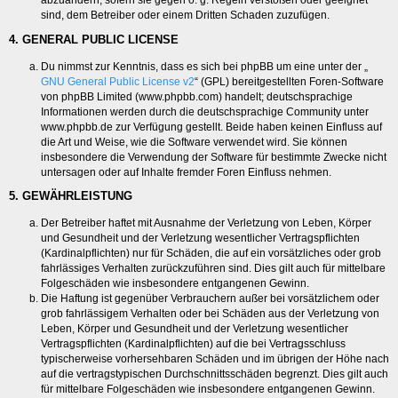
abzuändern, sofern sie gegen o. g. Regeln verstoßen oder geeignet
sind, dem Betreiber oder einem Dritten Schaden zuzufügen.
4. GENERAL PUBLIC LICENSE
Du nimmst zur Kenntnis, dass es sich bei phpBB um eine unter der „
GNU General Public License v2
“ (GPL) bereitgestellten Foren-Software
von phpBB Limited (www.phpbb.com) handelt; deutschsprachige
Informationen werden durch die deutschsprachige Community unter
www.phpbb.de zur Verfügung gestellt. Beide haben keinen Einfluss auf
die Art und Weise, wie die Software verwendet wird. Sie können
insbesondere die Verwendung der Software für bestimmte Zwecke nicht
untersagen oder auf Inhalte fremder Foren Einfluss nehmen.
5. GEWÄHRLEISTUNG
Der Betreiber haftet mit Ausnahme der Verletzung von Leben, Körper
und Gesundheit und der Verletzung wesentlicher Vertragspflichten
(Kardinalpflichten) nur für Schäden, die auf ein vorsätzliches oder grob
fahrlässiges Verhalten zurückzuführen sind. Dies gilt auch für mittelbare
Folgeschäden wie insbesondere entgangenen Gewinn.
Die Haftung ist gegenüber Verbrauchern außer bei vorsätzlichem oder
grob fahrlässigem Verhalten oder bei Schäden aus der Verletzung von
Leben, Körper und Gesundheit und der Verletzung wesentlicher
Vertragspflichten (Kardinalpflichten) auf die bei Vertragsschluss
typischerweise vorhersehbaren Schäden und im übrigen der Höhe nach
auf die vertragstypischen Durchschnittsschäden begrenzt. Dies gilt auch
für mittelbare Folgeschäden wie insbesondere entgangenen Gewinn.