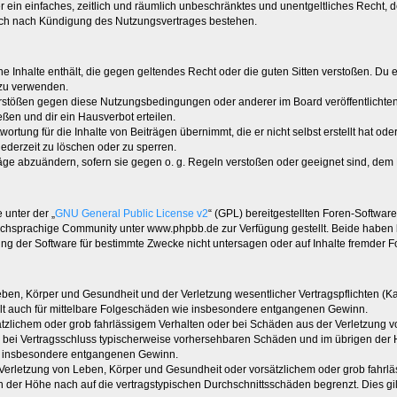
ber ein einfaches, zeitlich und räumlich unbeschränktes und unentgeltliches Recht
auch nach Kündigung des Nutzungsvertrages bestehen.
ine Inhalte enthält, die gegen geltendes Recht oder die guten Sitten verstoßen. Du 
 zu verwenden.
erstößen gegen diese Nutzungsbedingungen oder anderer im Board veröffentlichte
ßen und dir ein Hausverbot erteilen.
ortung für die Inhalte von Beiträgen übernimmt, die er nicht selbst erstellt hat od
jederzeit zu löschen oder zu sperren.
räge abzuändern, sofern sie gegen o. g. Regeln verstoßen oder geeignet sind, dem
 unter der „
GNU General Public License v2
“ (GPL) bereitgestellten Foren-Softwa
chsprachige Community unter www.phpbb.de zur Verfügung gestellt. Beide haben ke
g der Software für bestimmte Zwecke nicht untersagen oder auf Inhalte fremder F
ben, Körper und Gesundheit und der Verletzung wesentlicher Vertragspflichten (Kard
gilt auch für mittelbare Folgeschäden wie insbesondere entgangenen Gewinn.
ätzlichem oder grob fahrlässigem Verhalten oder bei Schäden aus der Verletzung 
 die bei Vertragsschluss typischerweise vorhersehbaren Schäden und im übrigen de
wie insbesondere entgangenen Gewinn.
erletzung von Leben, Körper und Gesundheit oder vorsätzlichem oder grob fahrläs
der Höhe nach auf die vertragstypischen Durchschnittsschäden begrenzt. Dies gi