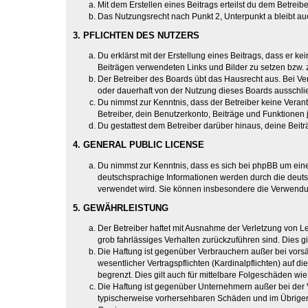
Mit dem Erstellen eines Beitrags erteilst du dem Betrei
Das Nutzungsrecht nach Punkt 2, Unterpunkt a bleibt 
3. PFLICHTEN DES NUTZERS
Du erklärst mit der Erstellung eines Beitrags, dass er ke
Beiträgen verwendeten Links und Bilder zu setzen bzw.
Der Betreiber des Boards übt das Hausrecht aus. Bei V
oder dauerhaft von der Nutzung dieses Boards ausschlie
Du nimmst zur Kenntnis, dass der Betreiber keine Verantw
Betreiber, dein Benutzerkonto, Beiträge und Funktionen 
Du gestattest dem Betreiber darüber hinaus, deine Beit
4. GENERAL PUBLIC LICENSE
Du nimmst zur Kenntnis, dass es sich bei phpBB um eine
deutschsprachige Informationen werden durch die deuts
verwendet wird. Sie können insbesondere die Verwendun
5. GEWÄHRLEISTUNG
Der Betreiber haftet mit Ausnahme der Verletzung von Le
grob fahrlässiges Verhalten zurückzuführen sind. Dies 
Die Haftung ist gegenüber Verbrauchern außer bei vors
wesentlicher Vertragspflichten (Kardinalpflichten) auf
begrenzt. Dies gilt auch für mittelbare Folgeschäden 
Die Haftung ist gegenüber Unternehmern außer bei der V
typischerweise vorhersehbaren Schäden und im Übrigen 