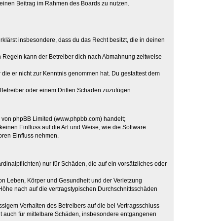
, deinen Beitrag im Rahmen des Boards zu nutzen.
erklärst insbesondere, dass du das Recht besitzt, die in deinen
n Regeln kann der Betreiber dich nach Abmahnung zeitweise
er die er nicht zur Kenntnis genommen hat. Du gestattest dem
 Betreiber oder einem Dritten Schaden zuzufügen.
re von phpBB Limited (www.phpbb.com) handelt;
inen Einfluss auf die Art und Weise, wie die Software
oren Einfluss nehmen.
inalpflichten) nur für Schäden, die auf ein vorsätzliches oder
von Leben, Körper und Gesundheit und der Verletzung
r Höhe nach auf die vertragstypischen Durchschnittsschäden
sigem Verhalten des Betreibers auf die bei Vertragsschluss
lt auch für mittelbare Schäden, insbesondere entgangenen