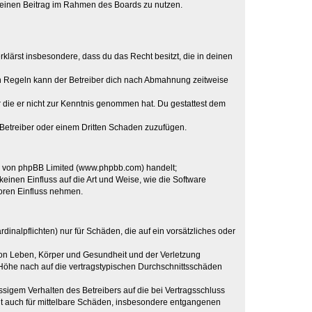
, deinen Beitrag im Rahmen des Boards zu nutzen.
erklärst insbesondere, dass du das Recht besitzt, die in deinen
n Regeln kann der Betreiber dich nach Abmahnung zeitweise
er die er nicht zur Kenntnis genommen hat. Du gestattest dem
 Betreiber oder einem Dritten Schaden zuzufügen.
re von phpBB Limited (www.phpbb.com) handelt;
inen Einfluss auf die Art und Weise, wie die Software
oren Einfluss nehmen.
inalpflichten) nur für Schäden, die auf ein vorsätzliches oder
von Leben, Körper und Gesundheit und der Verletzung
r Höhe nach auf die vertragstypischen Durchschnittsschäden
sigem Verhalten des Betreibers auf die bei Vertragsschluss
lt auch für mittelbare Schäden, insbesondere entgangenen