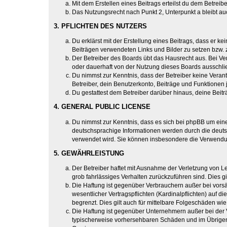
Mit dem Erstellen eines Beitrags erteilst du dem Betrei
Das Nutzungsrecht nach Punkt 2, Unterpunkt a bleibt 
3. PFLICHTEN DES NUTZERS
Du erklärst mit der Erstellung eines Beitrags, dass er ke
Beiträgen verwendeten Links und Bilder zu setzen bzw.
Der Betreiber des Boards übt das Hausrecht aus. Bei V
oder dauerhaft von der Nutzung dieses Boards ausschlie
Du nimmst zur Kenntnis, dass der Betreiber keine Verantw
Betreiber, dein Benutzerkonto, Beiträge und Funktionen 
Du gestattest dem Betreiber darüber hinaus, deine Beit
4. GENERAL PUBLIC LICENSE
Du nimmst zur Kenntnis, dass es sich bei phpBB um eine
deutschsprachige Informationen werden durch die deuts
verwendet wird. Sie können insbesondere die Verwendun
5. GEWÄHRLEISTUNG
Der Betreiber haftet mit Ausnahme der Verletzung von Le
grob fahrlässiges Verhalten zurückzuführen sind. Dies 
Die Haftung ist gegenüber Verbrauchern außer bei vors
wesentlicher Vertragspflichten (Kardinalpflichten) auf
begrenzt. Dies gilt auch für mittelbare Folgeschäden 
Die Haftung ist gegenüber Unternehmern außer bei der V
typischerweise vorhersehbaren Schäden und im Übrigen 