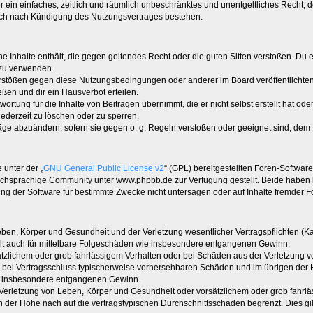
ber ein einfaches, zeitlich und räumlich unbeschränktes und unentgeltliches Recht
auch nach Kündigung des Nutzungsvertrages bestehen.
ine Inhalte enthält, die gegen geltendes Recht oder die guten Sitten verstoßen. Du 
 zu verwenden.
erstößen gegen diese Nutzungsbedingungen oder anderer im Board veröffentlichte
ßen und dir ein Hausverbot erteilen.
ortung für die Inhalte von Beiträgen übernimmt, die er nicht selbst erstellt hat od
jederzeit zu löschen oder zu sperren.
räge abzuändern, sofern sie gegen o. g. Regeln verstoßen oder geeignet sind, dem
 unter der „
GNU General Public License v2
“ (GPL) bereitgestellten Foren-Softwa
chsprachige Community unter www.phpbb.de zur Verfügung gestellt. Beide haben ke
g der Software für bestimmte Zwecke nicht untersagen oder auf Inhalte fremder F
ben, Körper und Gesundheit und der Verletzung wesentlicher Vertragspflichten (Kard
gilt auch für mittelbare Folgeschäden wie insbesondere entgangenen Gewinn.
ätzlichem oder grob fahrlässigem Verhalten oder bei Schäden aus der Verletzung 
 die bei Vertragsschluss typischerweise vorhersehbaren Schäden und im übrigen de
wie insbesondere entgangenen Gewinn.
erletzung von Leben, Körper und Gesundheit oder vorsätzlichem oder grob fahrläs
der Höhe nach auf die vertragstypischen Durchschnittsschäden begrenzt. Dies gi