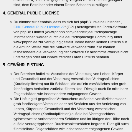
abzuändern, sofern sie gegen o. g. Regeln verstoßen oder geeignet
sind, dem Betreiber oder einem Dritten Schaden zuzufügen.
4. GENERAL PUBLIC LICENSE
Du nimmst zur Kenntnis, dass es sich bei phpBB um eine unter der „
GNU General Public License v2
“ (GPL) bereitgestellten Foren-Software
von phpBB Limited (www.phpbb.com) handelt; deutschsprachige
Informationen werden durch die deutschsprachige Community unter
www.phpbb.de zur Verfügung gestellt. Beide haben keinen Einfluss auf
die Art und Weise, wie die Software verwendet wird. Sie können
insbesondere die Verwendung der Software für bestimmte Zwecke nicht
untersagen oder auf Inhalte fremder Foren Einfluss nehmen.
5. GEWÄHRLEISTUNG
Der Betreiber haftet mit Ausnahme der Verletzung von Leben, Körper
und Gesundheit und der Verletzung wesentlicher Vertragspflichten
(Kardinalpflichten) nur für Schäden, die auf ein vorsätzliches oder grob
fahrlässiges Verhalten zurückzuführen sind. Dies gilt auch für mittelbare
Folgeschäden wie insbesondere entgangenen Gewinn.
Die Haftung ist gegenüber Verbrauchern außer bei vorsätzlichem oder
grob fahrlässigem Verhalten oder bei Schäden aus der Verletzung von
Leben, Körper und Gesundheit und der Verletzung wesentlicher
Vertragspflichten (Kardinalpflichten) auf die bei Vertragsschluss
typischerweise vorhersehbaren Schäden und im übrigen der Höhe nach
auf die vertragstypischen Durchschnittsschäden begrenzt. Dies gilt auch
für mittelbare Folgeschäden wie insbesondere entgangenen Gewinn.