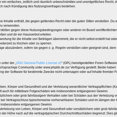
ber ein einfaches, zeitlich und räumlich unbeschränktes und unentgeltliches Recht
auch nach Kündigung des Nutzungsvertrages bestehen.
ine Inhalte enthält, die gegen geltendes Recht oder die guten Sitten verstoßen. Du 
 zu verwenden.
erstößen gegen diese Nutzungsbedingungen oder anderer im Board veröffentlichte
ßen und dir ein Hausverbot erteilen.
ortung für die Inhalte von Beiträgen übernimmt, die er nicht selbst erstellt hat od
jederzeit zu löschen oder zu sperren.
räge abzuändern, sofern sie gegen o. g. Regeln verstoßen oder geeignet sind, dem
 unter der „
GNU General Public License v2
“ (GPL) bereitgestellten Foren-Softwa
chsprachige Community unter www.phpbb.de zur Verfügung gestellt. Beide haben ke
g der Software für bestimmte Zwecke nicht untersagen oder auf Inhalte fremder F
ben, Körper und Gesundheit und der Verletzung wesentlicher Vertragspflichten (Kard
gilt auch für mittelbare Folgeschäden wie insbesondere entgangenen Gewinn.
ätzlichem oder grob fahrlässigem Verhalten oder bei Schäden aus der Verletzung 
 die bei Vertragsschluss typischerweise vorhersehbaren Schäden und im übrigen de
wie insbesondere entgangenen Gewinn.
erletzung von Leben, Körper und Gesundheit oder vorsätzlichem oder grob fahrläs
der Höhe nach auf die vertragstypischen Durchschnittsschäden begrenzt. Dies gi