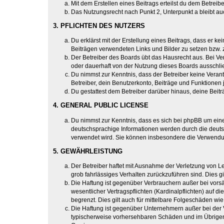
Mit dem Erstellen eines Beitrags erteilst du dem Betrei
Das Nutzungsrecht nach Punkt 2, Unterpunkt a bleibt 
3. PFLICHTEN DES NUTZERS
Du erklärst mit der Erstellung eines Beitrags, dass er ke
Beiträgen verwendeten Links und Bilder zu setzen bzw.
Der Betreiber des Boards übt das Hausrecht aus. Bei V
oder dauerhaft von der Nutzung dieses Boards ausschlie
Du nimmst zur Kenntnis, dass der Betreiber keine Verantw
Betreiber, dein Benutzerkonto, Beiträge und Funktionen 
Du gestattest dem Betreiber darüber hinaus, deine Beit
4. GENERAL PUBLIC LICENSE
Du nimmst zur Kenntnis, dass es sich bei phpBB um eine
deutschsprachige Informationen werden durch die deuts
verwendet wird. Sie können insbesondere die Verwendun
5. GEWÄHRLEISTUNG
Der Betreiber haftet mit Ausnahme der Verletzung von Le
grob fahrlässiges Verhalten zurückzuführen sind. Dies 
Die Haftung ist gegenüber Verbrauchern außer bei vors
wesentlicher Vertragspflichten (Kardinalpflichten) auf
begrenzt. Dies gilt auch für mittelbare Folgeschäden 
Die Haftung ist gegenüber Unternehmern außer bei der V
typischerweise vorhersehbaren Schäden und im Übrigen 