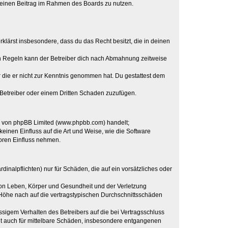
, deinen Beitrag im Rahmen des Boards zu nutzen.
erklärst insbesondere, dass du das Recht besitzt, die in deinen
n Regeln kann der Betreiber dich nach Abmahnung zeitweise
er die er nicht zur Kenntnis genommen hat. Du gestattest dem
 Betreiber oder einem Dritten Schaden zuzufügen.
re von phpBB Limited (www.phpbb.com) handelt;
inen Einfluss auf die Art und Weise, wie die Software
oren Einfluss nehmen.
inalpflichten) nur für Schäden, die auf ein vorsätzliches oder
von Leben, Körper und Gesundheit und der Verletzung
r Höhe nach auf die vertragstypischen Durchschnittsschäden
sigem Verhalten des Betreibers auf die bei Vertragsschluss
lt auch für mittelbare Schäden, insbesondere entgangenen