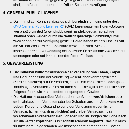
abzuändern, sofern sie gegen o. g. Regeln verstoßen oder geeignet
sind, dem Betreiber oder einem Dritten Schaden zuzufügen.
4. GENERAL PUBLIC LICENSE
Du nimmst zur Kenntnis, dass es sich bei phpBB um eine unter der „
GNU General Public License v2
“ (GPL) bereitgestellten Foren-Software
von phpBB Limited (www.phpbb.com) handelt; deutschsprachige
Informationen werden durch die deutschsprachige Community unter
www.phpbb.de zur Verfügung gestellt. Beide haben keinen Einfluss auf
die Art und Weise, wie die Software verwendet wird. Sie können
insbesondere die Verwendung der Software für bestimmte Zwecke nicht
untersagen oder auf Inhalte fremder Foren Einfluss nehmen.
5. GEWÄHRLEISTUNG
Der Betreiber haftet mit Ausnahme der Verletzung von Leben, Körper
und Gesundheit und der Verletzung wesentlicher Vertragspflichten
(Kardinalpflichten) nur für Schäden, die auf ein vorsätzliches oder grob
fahrlässiges Verhalten zurückzuführen sind. Dies gilt auch für mittelbare
Folgeschäden wie insbesondere entgangenen Gewinn.
Die Haftung ist gegenüber Verbrauchern außer bei vorsätzlichem oder
grob fahrlässigem Verhalten oder bei Schäden aus der Verletzung von
Leben, Körper und Gesundheit und der Verletzung wesentlicher
Vertragspflichten (Kardinalpflichten) auf die bei Vertragsschluss
typischerweise vorhersehbaren Schäden und im übrigen der Höhe nach
auf die vertragstypischen Durchschnittsschäden begrenzt. Dies gilt auch
für mittelbare Folgeschäden wie insbesondere entgangenen Gewinn.