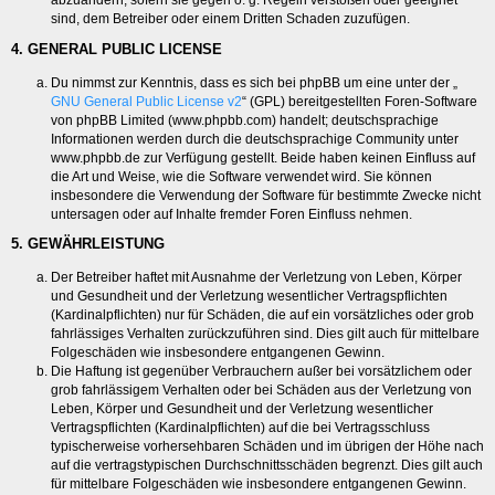
abzuändern, sofern sie gegen o. g. Regeln verstoßen oder geeignet
sind, dem Betreiber oder einem Dritten Schaden zuzufügen.
4. GENERAL PUBLIC LICENSE
Du nimmst zur Kenntnis, dass es sich bei phpBB um eine unter der „
GNU General Public License v2
“ (GPL) bereitgestellten Foren-Software
von phpBB Limited (www.phpbb.com) handelt; deutschsprachige
Informationen werden durch die deutschsprachige Community unter
www.phpbb.de zur Verfügung gestellt. Beide haben keinen Einfluss auf
die Art und Weise, wie die Software verwendet wird. Sie können
insbesondere die Verwendung der Software für bestimmte Zwecke nicht
untersagen oder auf Inhalte fremder Foren Einfluss nehmen.
5. GEWÄHRLEISTUNG
Der Betreiber haftet mit Ausnahme der Verletzung von Leben, Körper
und Gesundheit und der Verletzung wesentlicher Vertragspflichten
(Kardinalpflichten) nur für Schäden, die auf ein vorsätzliches oder grob
fahrlässiges Verhalten zurückzuführen sind. Dies gilt auch für mittelbare
Folgeschäden wie insbesondere entgangenen Gewinn.
Die Haftung ist gegenüber Verbrauchern außer bei vorsätzlichem oder
grob fahrlässigem Verhalten oder bei Schäden aus der Verletzung von
Leben, Körper und Gesundheit und der Verletzung wesentlicher
Vertragspflichten (Kardinalpflichten) auf die bei Vertragsschluss
typischerweise vorhersehbaren Schäden und im übrigen der Höhe nach
auf die vertragstypischen Durchschnittsschäden begrenzt. Dies gilt auch
für mittelbare Folgeschäden wie insbesondere entgangenen Gewinn.