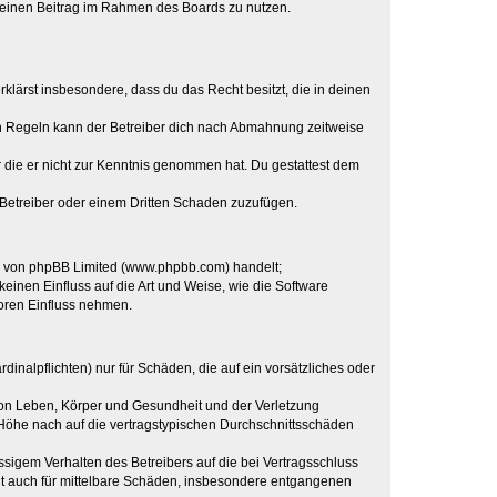
, deinen Beitrag im Rahmen des Boards zu nutzen.
erklärst insbesondere, dass du das Recht besitzt, die in deinen
n Regeln kann der Betreiber dich nach Abmahnung zeitweise
er die er nicht zur Kenntnis genommen hat. Du gestattest dem
 Betreiber oder einem Dritten Schaden zuzufügen.
re von phpBB Limited (www.phpbb.com) handelt;
inen Einfluss auf die Art und Weise, wie die Software
oren Einfluss nehmen.
inalpflichten) nur für Schäden, die auf ein vorsätzliches oder
von Leben, Körper und Gesundheit und der Verletzung
r Höhe nach auf die vertragstypischen Durchschnittsschäden
sigem Verhalten des Betreibers auf die bei Vertragsschluss
lt auch für mittelbare Schäden, insbesondere entgangenen