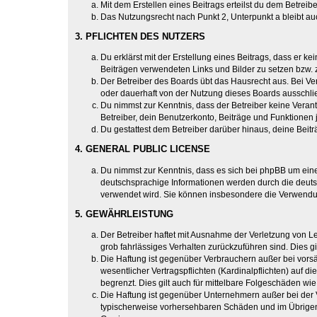
Mit dem Erstellen eines Beitrags erteilst du dem Betrei
Das Nutzungsrecht nach Punkt 2, Unterpunkt a bleibt 
3. PFLICHTEN DES NUTZERS
Du erklärst mit der Erstellung eines Beitrags, dass er ke
Beiträgen verwendeten Links und Bilder zu setzen bzw.
Der Betreiber des Boards übt das Hausrecht aus. Bei V
oder dauerhaft von der Nutzung dieses Boards ausschlie
Du nimmst zur Kenntnis, dass der Betreiber keine Verantw
Betreiber, dein Benutzerkonto, Beiträge und Funktionen 
Du gestattest dem Betreiber darüber hinaus, deine Beit
4. GENERAL PUBLIC LICENSE
Du nimmst zur Kenntnis, dass es sich bei phpBB um eine
deutschsprachige Informationen werden durch die deuts
verwendet wird. Sie können insbesondere die Verwendun
5. GEWÄHRLEISTUNG
Der Betreiber haftet mit Ausnahme der Verletzung von Le
grob fahrlässiges Verhalten zurückzuführen sind. Dies 
Die Haftung ist gegenüber Verbrauchern außer bei vors
wesentlicher Vertragspflichten (Kardinalpflichten) auf
begrenzt. Dies gilt auch für mittelbare Folgeschäden 
Die Haftung ist gegenüber Unternehmern außer bei der V
typischerweise vorhersehbaren Schäden und im Übrigen 