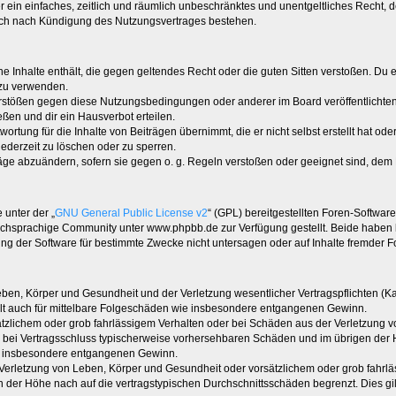
ber ein einfaches, zeitlich und räumlich unbeschränktes und unentgeltliches Recht
auch nach Kündigung des Nutzungsvertrages bestehen.
ine Inhalte enthält, die gegen geltendes Recht oder die guten Sitten verstoßen. Du 
 zu verwenden.
erstößen gegen diese Nutzungsbedingungen oder anderer im Board veröffentlichte
ßen und dir ein Hausverbot erteilen.
ortung für die Inhalte von Beiträgen übernimmt, die er nicht selbst erstellt hat od
jederzeit zu löschen oder zu sperren.
räge abzuändern, sofern sie gegen o. g. Regeln verstoßen oder geeignet sind, dem
 unter der „
GNU General Public License v2
“ (GPL) bereitgestellten Foren-Softwa
chsprachige Community unter www.phpbb.de zur Verfügung gestellt. Beide haben ke
g der Software für bestimmte Zwecke nicht untersagen oder auf Inhalte fremder F
ben, Körper und Gesundheit und der Verletzung wesentlicher Vertragspflichten (Kard
gilt auch für mittelbare Folgeschäden wie insbesondere entgangenen Gewinn.
ätzlichem oder grob fahrlässigem Verhalten oder bei Schäden aus der Verletzung 
 die bei Vertragsschluss typischerweise vorhersehbaren Schäden und im übrigen de
wie insbesondere entgangenen Gewinn.
erletzung von Leben, Körper und Gesundheit oder vorsätzlichem oder grob fahrläs
der Höhe nach auf die vertragstypischen Durchschnittsschäden begrenzt. Dies gi