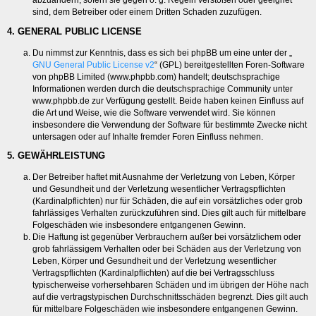
abzuändern, sofern sie gegen o. g. Regeln verstoßen oder geeignet
sind, dem Betreiber oder einem Dritten Schaden zuzufügen.
4. GENERAL PUBLIC LICENSE
Du nimmst zur Kenntnis, dass es sich bei phpBB um eine unter der „
GNU General Public License v2
“ (GPL) bereitgestellten Foren-Software
von phpBB Limited (www.phpbb.com) handelt; deutschsprachige
Informationen werden durch die deutschsprachige Community unter
www.phpbb.de zur Verfügung gestellt. Beide haben keinen Einfluss auf
die Art und Weise, wie die Software verwendet wird. Sie können
insbesondere die Verwendung der Software für bestimmte Zwecke nicht
untersagen oder auf Inhalte fremder Foren Einfluss nehmen.
5. GEWÄHRLEISTUNG
Der Betreiber haftet mit Ausnahme der Verletzung von Leben, Körper
und Gesundheit und der Verletzung wesentlicher Vertragspflichten
(Kardinalpflichten) nur für Schäden, die auf ein vorsätzliches oder grob
fahrlässiges Verhalten zurückzuführen sind. Dies gilt auch für mittelbare
Folgeschäden wie insbesondere entgangenen Gewinn.
Die Haftung ist gegenüber Verbrauchern außer bei vorsätzlichem oder
grob fahrlässigem Verhalten oder bei Schäden aus der Verletzung von
Leben, Körper und Gesundheit und der Verletzung wesentlicher
Vertragspflichten (Kardinalpflichten) auf die bei Vertragsschluss
typischerweise vorhersehbaren Schäden und im übrigen der Höhe nach
auf die vertragstypischen Durchschnittsschäden begrenzt. Dies gilt auch
für mittelbare Folgeschäden wie insbesondere entgangenen Gewinn.