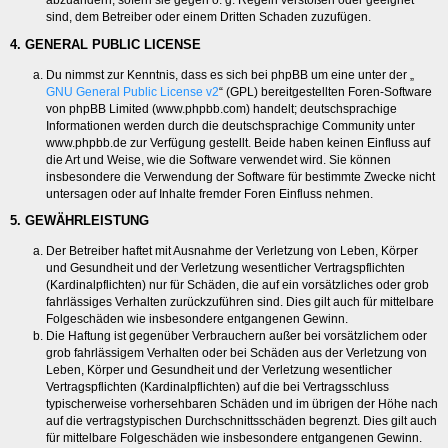
abzuändern, sofern sie gegen o. g. Regeln verstoßen oder geeignet
sind, dem Betreiber oder einem Dritten Schaden zuzufügen.
4. GENERAL PUBLIC LICENSE
Du nimmst zur Kenntnis, dass es sich bei phpBB um eine unter der „
GNU General Public License v2
“ (GPL) bereitgestellten Foren-Software
von phpBB Limited (www.phpbb.com) handelt; deutschsprachige
Informationen werden durch die deutschsprachige Community unter
www.phpbb.de zur Verfügung gestellt. Beide haben keinen Einfluss auf
die Art und Weise, wie die Software verwendet wird. Sie können
insbesondere die Verwendung der Software für bestimmte Zwecke nicht
untersagen oder auf Inhalte fremder Foren Einfluss nehmen.
5. GEWÄHRLEISTUNG
Der Betreiber haftet mit Ausnahme der Verletzung von Leben, Körper
und Gesundheit und der Verletzung wesentlicher Vertragspflichten
(Kardinalpflichten) nur für Schäden, die auf ein vorsätzliches oder grob
fahrlässiges Verhalten zurückzuführen sind. Dies gilt auch für mittelbare
Folgeschäden wie insbesondere entgangenen Gewinn.
Die Haftung ist gegenüber Verbrauchern außer bei vorsätzlichem oder
grob fahrlässigem Verhalten oder bei Schäden aus der Verletzung von
Leben, Körper und Gesundheit und der Verletzung wesentlicher
Vertragspflichten (Kardinalpflichten) auf die bei Vertragsschluss
typischerweise vorhersehbaren Schäden und im übrigen der Höhe nach
auf die vertragstypischen Durchschnittsschäden begrenzt. Dies gilt auch
für mittelbare Folgeschäden wie insbesondere entgangenen Gewinn.