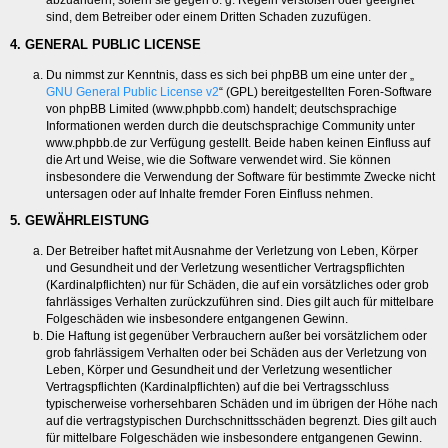
abzuändern, sofern sie gegen o. g. Regeln verstoßen oder geeignet
sind, dem Betreiber oder einem Dritten Schaden zuzufügen.
4. GENERAL PUBLIC LICENSE
Du nimmst zur Kenntnis, dass es sich bei phpBB um eine unter der „
GNU General Public License v2
“ (GPL) bereitgestellten Foren-Software
von phpBB Limited (www.phpbb.com) handelt; deutschsprachige
Informationen werden durch die deutschsprachige Community unter
www.phpbb.de zur Verfügung gestellt. Beide haben keinen Einfluss auf
die Art und Weise, wie die Software verwendet wird. Sie können
insbesondere die Verwendung der Software für bestimmte Zwecke nicht
untersagen oder auf Inhalte fremder Foren Einfluss nehmen.
5. GEWÄHRLEISTUNG
Der Betreiber haftet mit Ausnahme der Verletzung von Leben, Körper
und Gesundheit und der Verletzung wesentlicher Vertragspflichten
(Kardinalpflichten) nur für Schäden, die auf ein vorsätzliches oder grob
fahrlässiges Verhalten zurückzuführen sind. Dies gilt auch für mittelbare
Folgeschäden wie insbesondere entgangenen Gewinn.
Die Haftung ist gegenüber Verbrauchern außer bei vorsätzlichem oder
grob fahrlässigem Verhalten oder bei Schäden aus der Verletzung von
Leben, Körper und Gesundheit und der Verletzung wesentlicher
Vertragspflichten (Kardinalpflichten) auf die bei Vertragsschluss
typischerweise vorhersehbaren Schäden und im übrigen der Höhe nach
auf die vertragstypischen Durchschnittsschäden begrenzt. Dies gilt auch
für mittelbare Folgeschäden wie insbesondere entgangenen Gewinn.