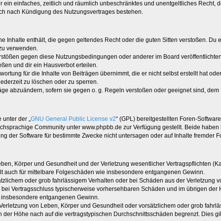
ber ein einfaches, zeitlich und räumlich unbeschränktes und unentgeltliches Recht
auch nach Kündigung des Nutzungsvertrages bestehen.
ine Inhalte enthält, die gegen geltendes Recht oder die guten Sitten verstoßen. Du 
 zu verwenden.
erstößen gegen diese Nutzungsbedingungen oder anderer im Board veröffentlichte
ßen und dir ein Hausverbot erteilen.
ortung für die Inhalte von Beiträgen übernimmt, die er nicht selbst erstellt hat od
jederzeit zu löschen oder zu sperren.
räge abzuändern, sofern sie gegen o. g. Regeln verstoßen oder geeignet sind, dem
 unter der „
GNU General Public License v2
“ (GPL) bereitgestellten Foren-Softwa
chsprachige Community unter www.phpbb.de zur Verfügung gestellt. Beide haben ke
g der Software für bestimmte Zwecke nicht untersagen oder auf Inhalte fremder F
ben, Körper und Gesundheit und der Verletzung wesentlicher Vertragspflichten (Kard
gilt auch für mittelbare Folgeschäden wie insbesondere entgangenen Gewinn.
ätzlichem oder grob fahrlässigem Verhalten oder bei Schäden aus der Verletzung 
 die bei Vertragsschluss typischerweise vorhersehbaren Schäden und im übrigen de
wie insbesondere entgangenen Gewinn.
erletzung von Leben, Körper und Gesundheit oder vorsätzlichem oder grob fahrläs
der Höhe nach auf die vertragstypischen Durchschnittsschäden begrenzt. Dies gi