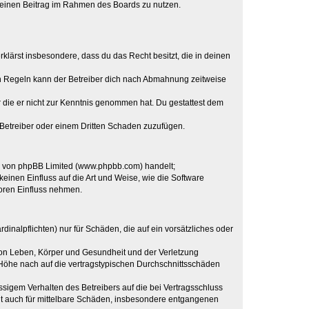
, deinen Beitrag im Rahmen des Boards zu nutzen.
erklärst insbesondere, dass du das Recht besitzt, die in deinen
n Regeln kann der Betreiber dich nach Abmahnung zeitweise
er die er nicht zur Kenntnis genommen hat. Du gestattest dem
 Betreiber oder einem Dritten Schaden zuzufügen.
re von phpBB Limited (www.phpbb.com) handelt;
inen Einfluss auf die Art und Weise, wie die Software
oren Einfluss nehmen.
inalpflichten) nur für Schäden, die auf ein vorsätzliches oder
von Leben, Körper und Gesundheit und der Verletzung
r Höhe nach auf die vertragstypischen Durchschnittsschäden
sigem Verhalten des Betreibers auf die bei Vertragsschluss
lt auch für mittelbare Schäden, insbesondere entgangenen