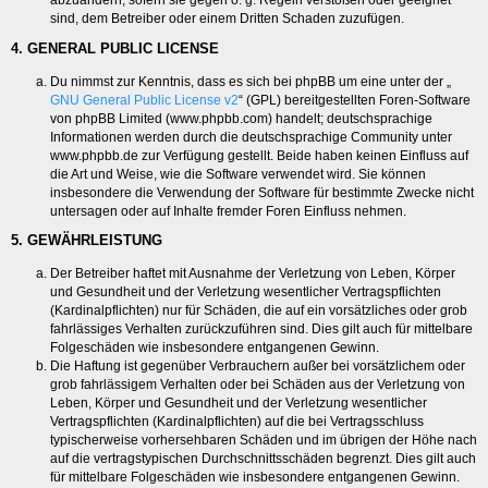
abzuändern, sofern sie gegen o. g. Regeln verstoßen oder geeignet
sind, dem Betreiber oder einem Dritten Schaden zuzufügen.
4. GENERAL PUBLIC LICENSE
Du nimmst zur Kenntnis, dass es sich bei phpBB um eine unter der „
GNU General Public License v2
“ (GPL) bereitgestellten Foren-Software
von phpBB Limited (www.phpbb.com) handelt; deutschsprachige
Informationen werden durch die deutschsprachige Community unter
www.phpbb.de zur Verfügung gestellt. Beide haben keinen Einfluss auf
die Art und Weise, wie die Software verwendet wird. Sie können
insbesondere die Verwendung der Software für bestimmte Zwecke nicht
untersagen oder auf Inhalte fremder Foren Einfluss nehmen.
5. GEWÄHRLEISTUNG
Der Betreiber haftet mit Ausnahme der Verletzung von Leben, Körper
und Gesundheit und der Verletzung wesentlicher Vertragspflichten
(Kardinalpflichten) nur für Schäden, die auf ein vorsätzliches oder grob
fahrlässiges Verhalten zurückzuführen sind. Dies gilt auch für mittelbare
Folgeschäden wie insbesondere entgangenen Gewinn.
Die Haftung ist gegenüber Verbrauchern außer bei vorsätzlichem oder
grob fahrlässigem Verhalten oder bei Schäden aus der Verletzung von
Leben, Körper und Gesundheit und der Verletzung wesentlicher
Vertragspflichten (Kardinalpflichten) auf die bei Vertragsschluss
typischerweise vorhersehbaren Schäden und im übrigen der Höhe nach
auf die vertragstypischen Durchschnittsschäden begrenzt. Dies gilt auch
für mittelbare Folgeschäden wie insbesondere entgangenen Gewinn.