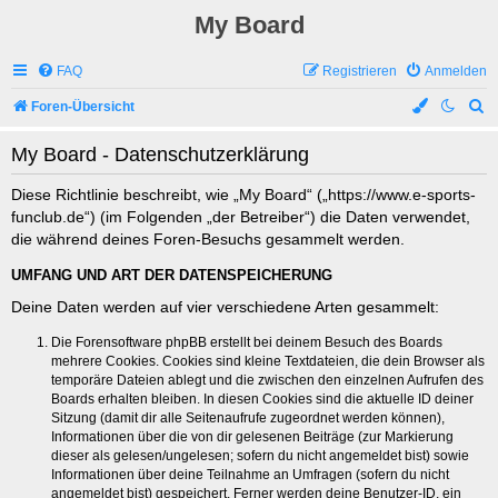
My Board
FAQ
Registrieren
Anmelden
S
Foren-Übersicht
u
My Board - Datenschutzerklärung
c
h
Diese Richtlinie beschreibt, wie „My Board“ („https://www.e-sports-
funclub.de“) (im Folgenden „der Betreiber“) die Daten verwendet,
e
die während deines Foren-Besuchs gesammelt werden.
UMFANG UND ART DER DATENSPEICHERUNG
Deine Daten werden auf vier verschiedene Arten gesammelt:
Die Forensoftware phpBB erstellt bei deinem Besuch des Boards
mehrere Cookies. Cookies sind kleine Textdateien, die dein Browser als
temporäre Dateien ablegt und die zwischen den einzelnen Aufrufen des
Boards erhalten bleiben. In diesen Cookies sind die aktuelle ID deiner
Sitzung (damit dir alle Seitenaufrufe zugeordnet werden können),
Informationen über die von dir gelesenen Beiträge (zur Markierung
dieser als gelesen/ungelesen; sofern du nicht angemeldet bist) sowie
Informationen über deine Teilnahme an Umfragen (sofern du nicht
angemeldet bist) gespeichert. Ferner werden deine Benutzer-ID, ein