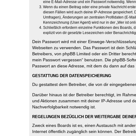
eine E-Mail-Adresse und ein Passwort notwendig. Wenn du
Wenn du einen Beitrag oder eine private Nachricht erste
diesen Fällen wird auch deine IP-Adresse gespeichert. 
Umfragen), Änderungen an zentralen Profildaten (E-Mai
Kennzeichnung (User Agent) wird nur in der „Wer ist onl
Schließlich erfordern einzelne Funktionen des Boards,
explizit von dir gesetzte Lesezeichen oder Benachrichti
Dein Passwort wird mit einer Einwege-Verschlüsselung 
Webseiten zu verwenden. Das Passwort ist dein Schlü
Betreibers, von phpBB Limited oder ein Dritter berec
mein Passwort vergessen“ benutzen. Die phpBB-Softw
Passwort an diese Adresse, mit dem du dann auf das 
GESTATTUNG DER DATENSPEICHERUNG
Du gestattest dem Betreiber, die von dir eingegeben
Darüber hinaus ist der Betreiber berechtigt, im Rahm
und Aktionen zusammen mit deiner IP-Adresse und de
Nachverfolgbarkeit notwendig ist.
REGELUNGEN BEZÜGLICH DER WEITERGABE DEINE
Zweck eines Boards ist es, einen Austausch mit andere
Internet öffentlich zugänglich sein können. Der Betrei