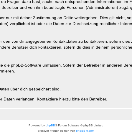
n du Fragen dazu hast, suche nach entsprechenden Informationen im Fo
n Betreiber und von ihm beauftragte Personen (Administratoren) zugäng
r nur mit deiner Zustimmung an Dritte weitergeben. Dies gilt nicht, s
n) verpflichtet ist oder die Daten zur Durchsetzung rechtlicher Interes
er den von dir angegebenen Kontaktdaten zu kontaktieren, sofern dies 
andere Benutzer dich kontaktieren, sofern du dies in deinem persönliche
, die die phpBB-Software umfassen. Sofern der Betreiber in anderen Be
ormieren.
 Daten über dich gespeichert sind.
 Daten verlangen. Kontaktiere hierzu bitte den Betreiber.
Powered by
phpBB
® Forum Software © phpBB Limited
prosilver French edition von
phpBB-fr.com