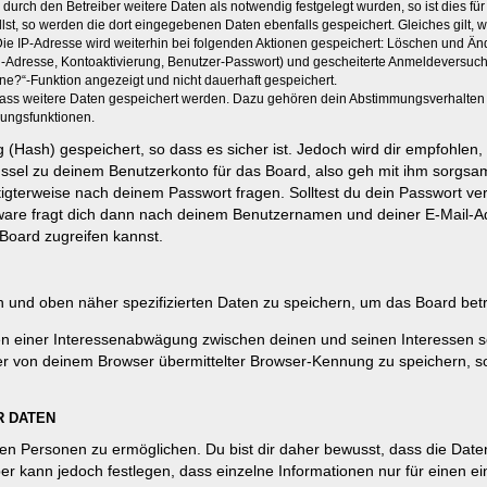
rch den Betreiber weitere Daten als notwendig festgelegt wurden, so ist dies für 
llst, so werden die dort eingegebenen Daten ebenfalls gespeichert. Gleiches gilt, 
Die IP-Adresse wird weiterhin bei folgenden Aktionen gespeichert: Löschen und Än
l-Adresse, Kontoaktivierung, Benutzer-Passwort) und gescheiterte Anmeldeversuch
ine?“-Funktion angezeigt und nicht dauerhaft gespeichert.
 dass weitere Daten gespeichert werden. Dazu gehören dein Abstimmungsverhalten
gungsfunktionen.
(Hash) gespeichert, so dass es sicher ist. Jedoch wird dir empfohlen, 
ssel zu deinem Benutzerkonto für das Board, also geh mit ihm sorgsam
htigterweise nach deinem Passwort fragen. Solltest du dein Passwort v
are fragt dich dann nach deinem Benutzernamen und deiner E-Mail-Ad
Board zugreifen kannst.
en und oben näher spezifizierten Daten zu speichern, um das Board bet
en einer Interessenabwägung zwischen deinen und seinen Interessen sow
r von deinem Browser übermittelter Browser-Kennung zu speichern, so
R DATEN
n Personen zu ermöglichen. Du bist dir daher bewusst, dass die Daten d
ber kann jedoch festlegen, dass einzelne Informationen nur für einen ei