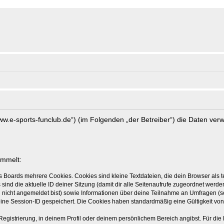
//www.e-sports-funclub.de“) (im Folgenden „der Betreiber“) die Daten v
ammelt:
s Boards mehrere Cookies. Cookies sind kleine Textdateien, die dein Browser als
 sind die aktuelle ID deiner Sitzung (damit dir alle Seitenaufrufe zugeordnet werd
u nicht angemeldet bist) sowie Informationen über deine Teilnahme an Umfragen (s
eine Session-ID gespeichert. Die Cookies haben standardmäßig eine Gültigkeit von 
Registrierung, in deinem Profil oder deinem persönlichem Bereich angibst. Für di