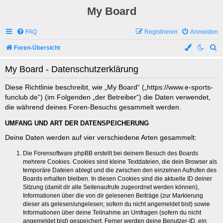
My Board
FAQ
Registrieren
Anmelden
S
Foren-Übersicht
u
My Board - Datenschutzerklärung
c
h
Diese Richtlinie beschreibt, wie „My Board“ („https://www.e-sports-
funclub.de“) (im Folgenden „der Betreiber“) die Daten verwendet,
e
die während deines Foren-Besuchs gesammelt werden.
UMFANG UND ART DER DATENSPEICHERUNG
Deine Daten werden auf vier verschiedene Arten gesammelt:
Die Forensoftware phpBB erstellt bei deinem Besuch des Boards
mehrere Cookies. Cookies sind kleine Textdateien, die dein Browser als
temporäre Dateien ablegt und die zwischen den einzelnen Aufrufen des
Boards erhalten bleiben. In diesen Cookies sind die aktuelle ID deiner
Sitzung (damit dir alle Seitenaufrufe zugeordnet werden können),
Informationen über die von dir gelesenen Beiträge (zur Markierung
dieser als gelesen/ungelesen; sofern du nicht angemeldet bist) sowie
Informationen über deine Teilnahme an Umfragen (sofern du nicht
angemeldet bist) gespeichert. Ferner werden deine Benutzer-ID, ein