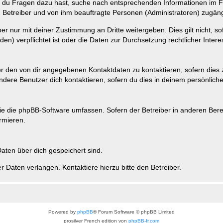
n du Fragen dazu hast, suche nach entsprechenden Informationen im Fo
n Betreiber und von ihm beauftragte Personen (Administratoren) zugäng
r nur mit deiner Zustimmung an Dritte weitergeben. Dies gilt nicht, s
n) verpflichtet ist oder die Daten zur Durchsetzung rechtlicher Interes
er den von dir angegebenen Kontaktdaten zu kontaktieren, sofern dies 
andere Benutzer dich kontaktieren, sofern du dies in deinem persönliche
, die die phpBB-Software umfassen. Sofern der Betreiber in anderen Be
ormieren.
 Daten über dich gespeichert sind.
 Daten verlangen. Kontaktiere hierzu bitte den Betreiber.
Powered by
phpBB
® Forum Software © phpBB Limited
prosilver French edition von
phpBB-fr.com