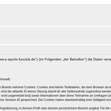
//www.e-sports-funclub.de“) (im Folgenden „der Betreiber“) die Daten v
ammelt:
s Boards mehrere Cookies. Cookies sind kleine Textdateien, die dein Browser als
 sind die aktuelle ID deiner Sitzung (damit dir alle Seitenaufrufe zugeordnet werd
u nicht angemeldet bist) sowie Informationen über deine Teilnahme an Umfragen (s
eine Session-ID gespeichert. Die Cookies haben standardmäßig eine Gültigkeit von 
Registrierung, in deinem Profil oder deinem persönlichem Bereich angibst. Für di