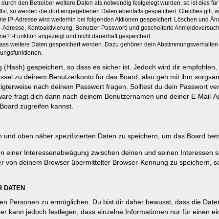
rch den Betreiber weitere Daten als notwendig festgelegt wurden, so ist dies für 
llst, so werden die dort eingegebenen Daten ebenfalls gespeichert. Gleiches gilt, 
Die IP-Adresse wird weiterhin bei folgenden Aktionen gespeichert: Löschen und Än
l-Adresse, Kontoaktivierung, Benutzer-Passwort) und gescheiterte Anmeldeversuch
ine?“-Funktion angezeigt und nicht dauerhaft gespeichert.
 dass weitere Daten gespeichert werden. Dazu gehören dein Abstimmungsverhalten
gungsfunktionen.
(Hash) gespeichert, so dass es sicher ist. Jedoch wird dir empfohlen, 
ssel zu deinem Benutzerkonto für das Board, also geh mit ihm sorgsam
htigterweise nach deinem Passwort fragen. Solltest du dein Passwort v
are fragt dich dann nach deinem Benutzernamen und deiner E-Mail-Ad
Board zugreifen kannst.
en und oben näher spezifizierten Daten zu speichern, um das Board bet
en einer Interessenabwägung zwischen deinen und seinen Interessen sow
r von deinem Browser übermittelter Browser-Kennung zu speichern, so
R DATEN
n Personen zu ermöglichen. Du bist dir daher bewusst, dass die Daten d
ber kann jedoch festlegen, dass einzelne Informationen nur für einen ei