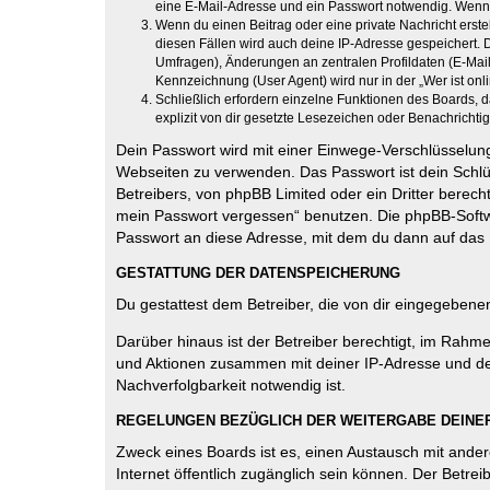
eine E-Mail-Adresse und ein Passwort notwendig. Wenn du
Wenn du einen Beitrag oder eine private Nachricht erste
diesen Fällen wird auch deine IP-Adresse gespeichert. 
Umfragen), Änderungen an zentralen Profildaten (E-Mai
Kennzeichnung (User Agent) wird nur in der „Wer ist onl
Schließlich erfordern einzelne Funktionen des Boards,
explizit von dir gesetzte Lesezeichen oder Benachrichti
Dein Passwort wird mit einer Einwege-Verschlüsselung 
Webseiten zu verwenden. Das Passwort ist dein Schlü
Betreibers, von phpBB Limited oder ein Dritter berec
mein Passwort vergessen“ benutzen. Die phpBB-Softw
Passwort an diese Adresse, mit dem du dann auf das 
GESTATTUNG DER DATENSPEICHERUNG
Du gestattest dem Betreiber, die von dir eingegeben
Darüber hinaus ist der Betreiber berechtigt, im Rahm
und Aktionen zusammen mit deiner IP-Adresse und de
Nachverfolgbarkeit notwendig ist.
REGELUNGEN BEZÜGLICH DER WEITERGABE DEINE
Zweck eines Boards ist es, einen Austausch mit andere
Internet öffentlich zugänglich sein können. Der Betrei