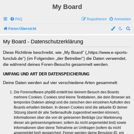
My Board
FAQ
Registrieren
Anmelden
S
Foren-Übersicht
u
My Board - Datenschutzerklärung
c
h
Diese Richtlinie beschreibt, wie „My Board“ („https://www.e-sports-
funclub.de“) (im Folgenden „der Betreiber“) die Daten verwendet,
e
die während deines Foren-Besuchs gesammelt werden.
UMFANG UND ART DER DATENSPEICHERUNG
Deine Daten werden auf vier verschiedene Arten gesammelt:
Die Forensoftware phpBB erstellt bei deinem Besuch des Boards
mehrere Cookies. Cookies sind kleine Textdateien, die dein Browser als
temporäre Dateien ablegt und die zwischen den einzelnen Aufrufen des
Boards erhalten bleiben. In diesen Cookies sind die aktuelle ID deiner
Sitzung (damit dir alle Seitenaufrufe zugeordnet werden können),
Informationen über die von dir gelesenen Beiträge (zur Markierung
dieser als gelesen/ungelesen; sofern du nicht angemeldet bist) sowie
Informationen über deine Teilnahme an Umfragen (sofern du nicht
angemeldet bist) gespeichert. Ferner werden deine Benutzer-ID, ein