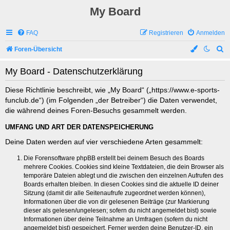
My Board
FAQ
Registrieren
Anmelden
S
Foren-Übersicht
u
My Board - Datenschutzerklärung
c
h
Diese Richtlinie beschreibt, wie „My Board“ („https://www.e-sports-
funclub.de“) (im Folgenden „der Betreiber“) die Daten verwendet,
e
die während deines Foren-Besuchs gesammelt werden.
UMFANG UND ART DER DATENSPEICHERUNG
Deine Daten werden auf vier verschiedene Arten gesammelt:
Die Forensoftware phpBB erstellt bei deinem Besuch des Boards
mehrere Cookies. Cookies sind kleine Textdateien, die dein Browser als
temporäre Dateien ablegt und die zwischen den einzelnen Aufrufen des
Boards erhalten bleiben. In diesen Cookies sind die aktuelle ID deiner
Sitzung (damit dir alle Seitenaufrufe zugeordnet werden können),
Informationen über die von dir gelesenen Beiträge (zur Markierung
dieser als gelesen/ungelesen; sofern du nicht angemeldet bist) sowie
Informationen über deine Teilnahme an Umfragen (sofern du nicht
angemeldet bist) gespeichert. Ferner werden deine Benutzer-ID, ein