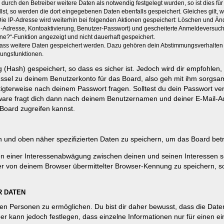
rch den Betreiber weitere Daten als notwendig festgelegt wurden, so ist dies für 
llst, so werden die dort eingegebenen Daten ebenfalls gespeichert. Gleiches gilt, 
Die IP-Adresse wird weiterhin bei folgenden Aktionen gespeichert: Löschen und Än
l-Adresse, Kontoaktivierung, Benutzer-Passwort) und gescheiterte Anmeldeversuch
ine?“-Funktion angezeigt und nicht dauerhaft gespeichert.
 dass weitere Daten gespeichert werden. Dazu gehören dein Abstimmungsverhalten
gungsfunktionen.
(Hash) gespeichert, so dass es sicher ist. Jedoch wird dir empfohlen, 
ssel zu deinem Benutzerkonto für das Board, also geh mit ihm sorgsam
htigterweise nach deinem Passwort fragen. Solltest du dein Passwort v
are fragt dich dann nach deinem Benutzernamen und deiner E-Mail-Ad
Board zugreifen kannst.
en und oben näher spezifizierten Daten zu speichern, um das Board bet
en einer Interessenabwägung zwischen deinen und seinen Interessen sow
r von deinem Browser übermittelter Browser-Kennung zu speichern, so
R DATEN
n Personen zu ermöglichen. Du bist dir daher bewusst, dass die Daten d
ber kann jedoch festlegen, dass einzelne Informationen nur für einen ei