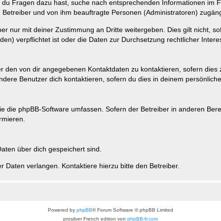
n du Fragen dazu hast, suche nach entsprechenden Informationen im Fo
n Betreiber und von ihm beauftragte Personen (Administratoren) zugäng
r nur mit deiner Zustimmung an Dritte weitergeben. Dies gilt nicht, s
n) verpflichtet ist oder die Daten zur Durchsetzung rechtlicher Interes
er den von dir angegebenen Kontaktdaten zu kontaktieren, sofern dies 
andere Benutzer dich kontaktieren, sofern du dies in deinem persönliche
, die die phpBB-Software umfassen. Sofern der Betreiber in anderen Be
ormieren.
 Daten über dich gespeichert sind.
 Daten verlangen. Kontaktiere hierzu bitte den Betreiber.
Powered by
phpBB
® Forum Software © phpBB Limited
prosilver French edition von
phpBB-fr.com