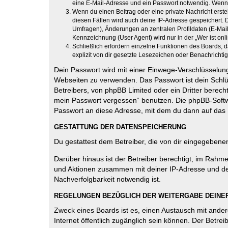
eine E-Mail-Adresse und ein Passwort notwendig. Wenn du
Wenn du einen Beitrag oder eine private Nachricht erste
diesen Fällen wird auch deine IP-Adresse gespeichert. 
Umfragen), Änderungen an zentralen Profildaten (E-Mai
Kennzeichnung (User Agent) wird nur in der „Wer ist onl
Schließlich erfordern einzelne Funktionen des Boards,
explizit von dir gesetzte Lesezeichen oder Benachrichti
Dein Passwort wird mit einer Einwege-Verschlüsselung 
Webseiten zu verwenden. Das Passwort ist dein Schlü
Betreibers, von phpBB Limited oder ein Dritter berec
mein Passwort vergessen“ benutzen. Die phpBB-Softw
Passwort an diese Adresse, mit dem du dann auf das 
GESTATTUNG DER DATENSPEICHERUNG
Du gestattest dem Betreiber, die von dir eingegeben
Darüber hinaus ist der Betreiber berechtigt, im Rahm
und Aktionen zusammen mit deiner IP-Adresse und de
Nachverfolgbarkeit notwendig ist.
REGELUNGEN BEZÜGLICH DER WEITERGABE DEINE
Zweck eines Boards ist es, einen Austausch mit andere
Internet öffentlich zugänglich sein können. Der Betrei