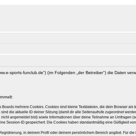
//www.e-sports-funclub.de“) (im Folgenden „der Betreiber“) die Daten v
ammelt:
s Boards mehrere Cookies. Cookies sind kleine Textdateien, die dein Browser als
 sind die aktuelle ID deiner Sitzung (damit dir alle Seitenaufrufe zugeordnet werd
u nicht angemeldet bist) sowie Informationen über deine Teilnahme an Umfragen (s
eine Session-ID gespeichert. Die Cookies haben standardmäßig eine Gültigkeit von 
Registrierung, in deinem Profil oder deinem persönlichem Bereich angibst. Für di