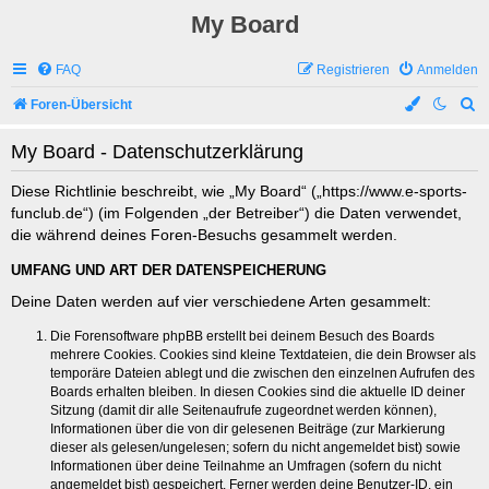
My Board
FAQ
Registrieren
Anmelden
S
Foren-Übersicht
u
My Board - Datenschutzerklärung
c
h
Diese Richtlinie beschreibt, wie „My Board“ („https://www.e-sports-
funclub.de“) (im Folgenden „der Betreiber“) die Daten verwendet,
e
die während deines Foren-Besuchs gesammelt werden.
UMFANG UND ART DER DATENSPEICHERUNG
Deine Daten werden auf vier verschiedene Arten gesammelt:
Die Forensoftware phpBB erstellt bei deinem Besuch des Boards
mehrere Cookies. Cookies sind kleine Textdateien, die dein Browser als
temporäre Dateien ablegt und die zwischen den einzelnen Aufrufen des
Boards erhalten bleiben. In diesen Cookies sind die aktuelle ID deiner
Sitzung (damit dir alle Seitenaufrufe zugeordnet werden können),
Informationen über die von dir gelesenen Beiträge (zur Markierung
dieser als gelesen/ungelesen; sofern du nicht angemeldet bist) sowie
Informationen über deine Teilnahme an Umfragen (sofern du nicht
angemeldet bist) gespeichert. Ferner werden deine Benutzer-ID, ein