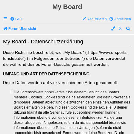
My Board
FAQ
Registrieren
Anmelden
S
Foren-Übersicht
u
My Board - Datenschutzerklärung
c
h
Diese Richtlinie beschreibt, wie „My Board“ („https://www.e-sports-
funclub.de“) (im Folgenden „der Betreiber“) die Daten verwendet,
e
die während deines Foren-Besuchs gesammelt werden.
UMFANG UND ART DER DATENSPEICHERUNG
Deine Daten werden auf vier verschiedene Arten gesammelt:
Die Forensoftware phpBB erstellt bei deinem Besuch des Boards
mehrere Cookies. Cookies sind kleine Textdateien, die dein Browser als
temporäre Dateien ablegt und die zwischen den einzelnen Aufrufen des
Boards erhalten bleiben. In diesen Cookies sind die aktuelle ID deiner
Sitzung (damit dir alle Seitenaufrufe zugeordnet werden können),
Informationen über die von dir gelesenen Beiträge (zur Markierung
dieser als gelesen/ungelesen; sofern du nicht angemeldet bist) sowie
Informationen über deine Teilnahme an Umfragen (sofern du nicht
angemeldet bist) gespeichert. Ferner werden deine Benutzer-ID, ein