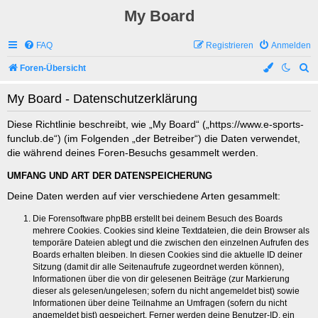
My Board
FAQ
Registrieren
Anmelden
S
Foren-Übersicht
u
My Board - Datenschutzerklärung
c
h
Diese Richtlinie beschreibt, wie „My Board“ („https://www.e-sports-
funclub.de“) (im Folgenden „der Betreiber“) die Daten verwendet,
e
die während deines Foren-Besuchs gesammelt werden.
UMFANG UND ART DER DATENSPEICHERUNG
Deine Daten werden auf vier verschiedene Arten gesammelt:
Die Forensoftware phpBB erstellt bei deinem Besuch des Boards
mehrere Cookies. Cookies sind kleine Textdateien, die dein Browser als
temporäre Dateien ablegt und die zwischen den einzelnen Aufrufen des
Boards erhalten bleiben. In diesen Cookies sind die aktuelle ID deiner
Sitzung (damit dir alle Seitenaufrufe zugeordnet werden können),
Informationen über die von dir gelesenen Beiträge (zur Markierung
dieser als gelesen/ungelesen; sofern du nicht angemeldet bist) sowie
Informationen über deine Teilnahme an Umfragen (sofern du nicht
angemeldet bist) gespeichert. Ferner werden deine Benutzer-ID, ein