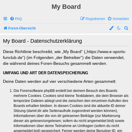
My Board
FAQ
Registrieren
Anmelden
S
Foren-Übersicht
u
My Board - Datenschutzerklärung
c
h
Diese Richtlinie beschreibt, wie „My Board“ („https://www.e-sports-
funclub.de“) (im Folgenden „der Betreiber“) die Daten verwendet,
e
die während deines Foren-Besuchs gesammelt werden.
UMFANG UND ART DER DATENSPEICHERUNG
Deine Daten werden auf vier verschiedene Arten gesammelt:
Die Forensoftware phpBB erstellt bei deinem Besuch des Boards
mehrere Cookies. Cookies sind kleine Textdateien, die dein Browser als
temporäre Dateien ablegt und die zwischen den einzelnen Aufrufen des
Boards erhalten bleiben. In diesen Cookies sind die aktuelle ID deiner
Sitzung (damit dir alle Seitenaufrufe zugeordnet werden können),
Informationen über die von dir gelesenen Beiträge (zur Markierung
dieser als gelesen/ungelesen; sofern du nicht angemeldet bist) sowie
Informationen über deine Teilnahme an Umfragen (sofern du nicht
angemeldet bist) gespeichert. Ferner werden deine Benutzer-ID, ein