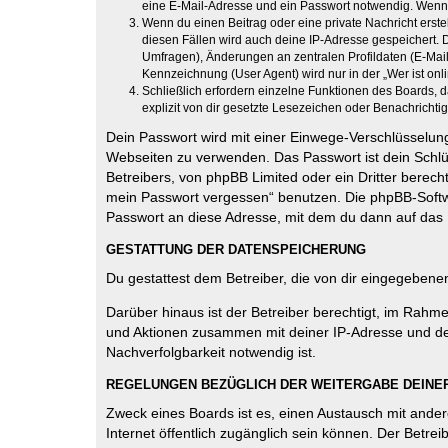
eine E-Mail-Adresse und ein Passwort notwendig. Wenn du
Wenn du einen Beitrag oder eine private Nachricht erste
diesen Fällen wird auch deine IP-Adresse gespeichert. 
Umfragen), Änderungen an zentralen Profildaten (E-Mai
Kennzeichnung (User Agent) wird nur in der „Wer ist onl
Schließlich erfordern einzelne Funktionen des Boards,
explizit von dir gesetzte Lesezeichen oder Benachrichti
Dein Passwort wird mit einer Einwege-Verschlüsselung 
Webseiten zu verwenden. Das Passwort ist dein Schlü
Betreibers, von phpBB Limited oder ein Dritter berec
mein Passwort vergessen“ benutzen. Die phpBB-Softw
Passwort an diese Adresse, mit dem du dann auf das 
GESTATTUNG DER DATENSPEICHERUNG
Du gestattest dem Betreiber, die von dir eingegeben
Darüber hinaus ist der Betreiber berechtigt, im Rahm
und Aktionen zusammen mit deiner IP-Adresse und de
Nachverfolgbarkeit notwendig ist.
REGELUNGEN BEZÜGLICH DER WEITERGABE DEINE
Zweck eines Boards ist es, einen Austausch mit andere
Internet öffentlich zugänglich sein können. Der Betrei