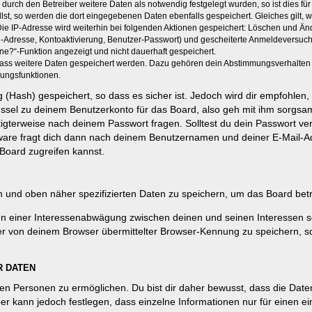
rch den Betreiber weitere Daten als notwendig festgelegt wurden, so ist dies für 
llst, so werden die dort eingegebenen Daten ebenfalls gespeichert. Gleiches gilt, 
Die IP-Adresse wird weiterhin bei folgenden Aktionen gespeichert: Löschen und Än
l-Adresse, Kontoaktivierung, Benutzer-Passwort) und gescheiterte Anmeldeversuch
ine?“-Funktion angezeigt und nicht dauerhaft gespeichert.
 dass weitere Daten gespeichert werden. Dazu gehören dein Abstimmungsverhalten
gungsfunktionen.
(Hash) gespeichert, so dass es sicher ist. Jedoch wird dir empfohlen, 
ssel zu deinem Benutzerkonto für das Board, also geh mit ihm sorgsam
htigterweise nach deinem Passwort fragen. Solltest du dein Passwort v
are fragt dich dann nach deinem Benutzernamen und deiner E-Mail-Ad
Board zugreifen kannst.
en und oben näher spezifizierten Daten zu speichern, um das Board bet
en einer Interessenabwägung zwischen deinen und seinen Interessen sow
r von deinem Browser übermittelter Browser-Kennung zu speichern, so
R DATEN
n Personen zu ermöglichen. Du bist dir daher bewusst, dass die Daten d
ber kann jedoch festlegen, dass einzelne Informationen nur für einen ei