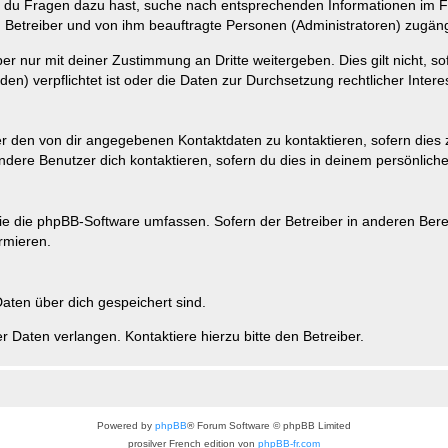
n du Fragen dazu hast, suche nach entsprechenden Informationen im Fo
n Betreiber und von ihm beauftragte Personen (Administratoren) zugäng
r nur mit deiner Zustimmung an Dritte weitergeben. Dies gilt nicht, s
n) verpflichtet ist oder die Daten zur Durchsetzung rechtlicher Interes
er den von dir angegebenen Kontaktdaten zu kontaktieren, sofern dies 
andere Benutzer dich kontaktieren, sofern du dies in deinem persönliche
, die die phpBB-Software umfassen. Sofern der Betreiber in anderen Be
ormieren.
 Daten über dich gespeichert sind.
 Daten verlangen. Kontaktiere hierzu bitte den Betreiber.
Powered by
phpBB
® Forum Software © phpBB Limited
prosilver French edition von
phpBB-fr.com