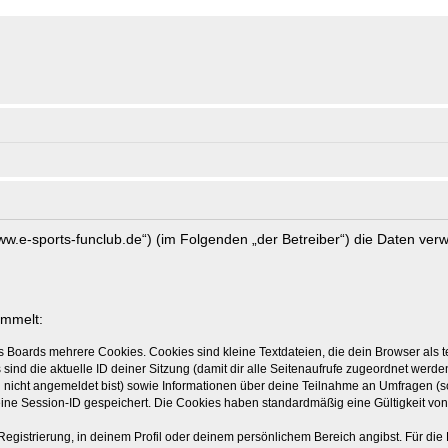
//www.e-sports-funclub.de“) (im Folgenden „der Betreiber“) die Daten v
ammelt:
s Boards mehrere Cookies. Cookies sind kleine Textdateien, die dein Browser als
 sind die aktuelle ID deiner Sitzung (damit dir alle Seitenaufrufe zugeordnet werd
u nicht angemeldet bist) sowie Informationen über deine Teilnahme an Umfragen (s
eine Session-ID gespeichert. Die Cookies haben standardmäßig eine Gültigkeit von 
Registrierung, in deinem Profil oder deinem persönlichem Bereich angibst. Für di