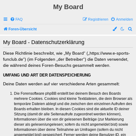
My Board
FAQ
Registrieren
Anmelden
S
Foren-Übersicht
u
My Board - Datenschutzerklärung
c
h
Diese Richtlinie beschreibt, wie „My Board“ („https://www.e-sports-
funclub.de“) (im Folgenden „der Betreiber“) die Daten verwendet,
e
die während deines Foren-Besuchs gesammelt werden.
UMFANG UND ART DER DATENSPEICHERUNG
Deine Daten werden auf vier verschiedene Arten gesammelt:
Die Forensoftware phpBB erstellt bei deinem Besuch des Boards
mehrere Cookies. Cookies sind kleine Textdateien, die dein Browser als
temporäre Dateien ablegt und die zwischen den einzelnen Aufrufen des
Boards erhalten bleiben. In diesen Cookies sind die aktuelle ID deiner
Sitzung (damit dir alle Seitenaufrufe zugeordnet werden können),
Informationen über die von dir gelesenen Beiträge (zur Markierung
dieser als gelesen/ungelesen; sofern du nicht angemeldet bist) sowie
Informationen über deine Teilnahme an Umfragen (sofern du nicht
angemeldet bist) gespeichert. Ferner werden deine Benutzer-ID, ein