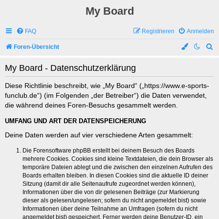
My Board
FAQ
Registrieren
Anmelden
S
Foren-Übersicht
u
My Board - Datenschutzerklärung
c
h
Diese Richtlinie beschreibt, wie „My Board“ („https://www.e-sports-
funclub.de“) (im Folgenden „der Betreiber“) die Daten verwendet,
e
die während deines Foren-Besuchs gesammelt werden.
UMFANG UND ART DER DATENSPEICHERUNG
Deine Daten werden auf vier verschiedene Arten gesammelt:
Die Forensoftware phpBB erstellt bei deinem Besuch des Boards
mehrere Cookies. Cookies sind kleine Textdateien, die dein Browser als
temporäre Dateien ablegt und die zwischen den einzelnen Aufrufen des
Boards erhalten bleiben. In diesen Cookies sind die aktuelle ID deiner
Sitzung (damit dir alle Seitenaufrufe zugeordnet werden können),
Informationen über die von dir gelesenen Beiträge (zur Markierung
dieser als gelesen/ungelesen; sofern du nicht angemeldet bist) sowie
Informationen über deine Teilnahme an Umfragen (sofern du nicht
angemeldet bist) gespeichert. Ferner werden deine Benutzer-ID, ein