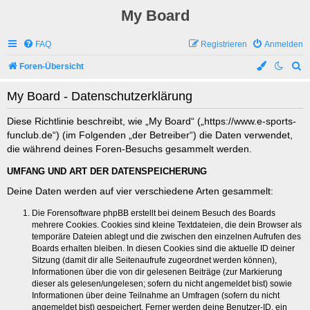
My Board
FAQ
Registrieren
Anmelden
S
Foren-Übersicht
u
My Board - Datenschutzerklärung
c
h
Diese Richtlinie beschreibt, wie „My Board“ („https://www.e-sports-
funclub.de“) (im Folgenden „der Betreiber“) die Daten verwendet,
e
die während deines Foren-Besuchs gesammelt werden.
UMFANG UND ART DER DATENSPEICHERUNG
Deine Daten werden auf vier verschiedene Arten gesammelt:
Die Forensoftware phpBB erstellt bei deinem Besuch des Boards
mehrere Cookies. Cookies sind kleine Textdateien, die dein Browser als
temporäre Dateien ablegt und die zwischen den einzelnen Aufrufen des
Boards erhalten bleiben. In diesen Cookies sind die aktuelle ID deiner
Sitzung (damit dir alle Seitenaufrufe zugeordnet werden können),
Informationen über die von dir gelesenen Beiträge (zur Markierung
dieser als gelesen/ungelesen; sofern du nicht angemeldet bist) sowie
Informationen über deine Teilnahme an Umfragen (sofern du nicht
angemeldet bist) gespeichert. Ferner werden deine Benutzer-ID, ein