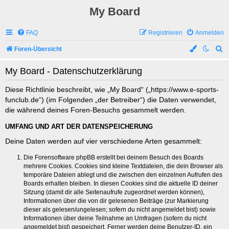
My Board
FAQ
Registrieren
Anmelden
S
Foren-Übersicht
u
My Board - Datenschutzerklärung
c
h
Diese Richtlinie beschreibt, wie „My Board“ („https://www.e-sports-
funclub.de“) (im Folgenden „der Betreiber“) die Daten verwendet,
e
die während deines Foren-Besuchs gesammelt werden.
UMFANG UND ART DER DATENSPEICHERUNG
Deine Daten werden auf vier verschiedene Arten gesammelt:
Die Forensoftware phpBB erstellt bei deinem Besuch des Boards
mehrere Cookies. Cookies sind kleine Textdateien, die dein Browser als
temporäre Dateien ablegt und die zwischen den einzelnen Aufrufen des
Boards erhalten bleiben. In diesen Cookies sind die aktuelle ID deiner
Sitzung (damit dir alle Seitenaufrufe zugeordnet werden können),
Informationen über die von dir gelesenen Beiträge (zur Markierung
dieser als gelesen/ungelesen; sofern du nicht angemeldet bist) sowie
Informationen über deine Teilnahme an Umfragen (sofern du nicht
angemeldet bist) gespeichert. Ferner werden deine Benutzer-ID, ein